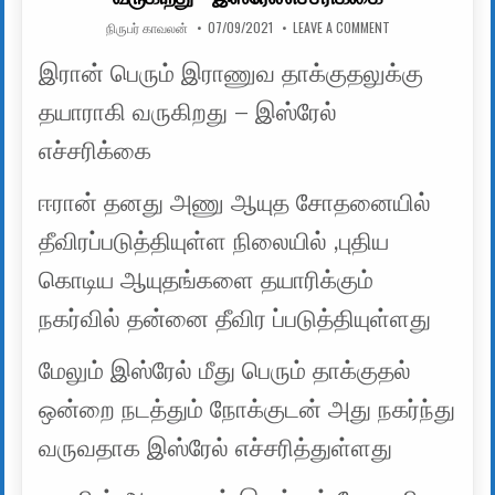
AUTHOR:
PUBLISHED DATE:
ON இரான் பெரும் இ
நிருபர் காவலன்
07/09/2021
LEAVE A COMMENT
இரான் பெரும் இராணுவ தாக்குதலுக்கு
தயாராகி வருகிறது – இஸ்ரேல்
எச்சரிக்கை
ஈரான் தனது அணு ஆயுத சோதனையில்
தீவிரப்படுத்தியுள்ள நிலையில் ,புதிய
கொடிய ஆயுதங்களை தயாரிக்கும்
நகர்வில் தன்னை தீவிர ப்படுத்தியுள்ளது
மேலும் இஸ்ரேல் மீது பெரும் தாக்குதல்
ஒன்றை நடத்தும் நோக்குடன் அது நகர்ந்து
வருவதாக இஸ்ரேல் எச்சரித்துள்ளது