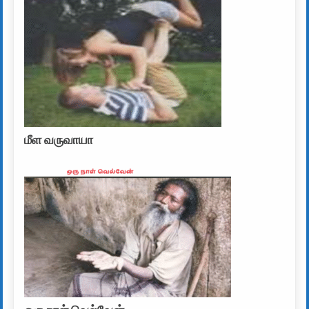
மீள வருவாயா