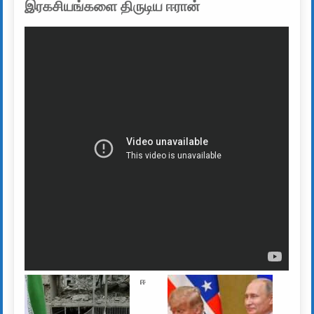
இரகசியங்களை திருடிய ஈரான்
ஈ