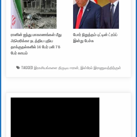
ரானின் ஐந்து மாகாணங்கள் மீது
போர் நிறுத்தம் புட்டின் ட்ரம்ப்
அமெரிக்கா நடத்திய புதிய
இன்று பேச்சு
தாக்குதல்களில் 14 பேர் பலி 78
பேர் காயம்
TAGGED
இரகசியங்களை திருடிய ஈரான்
,
இஸ்ரேல் இராணுவத்திற்குள்