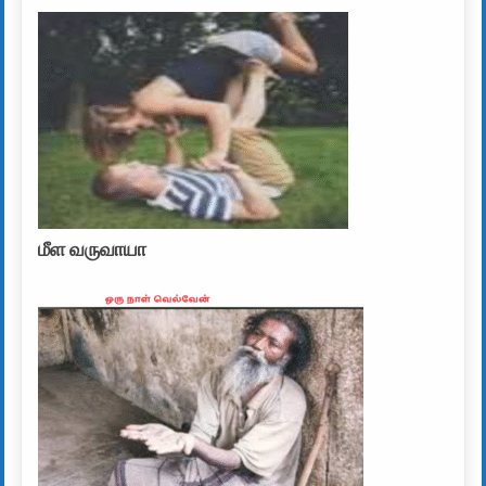
மீள வருவாயா