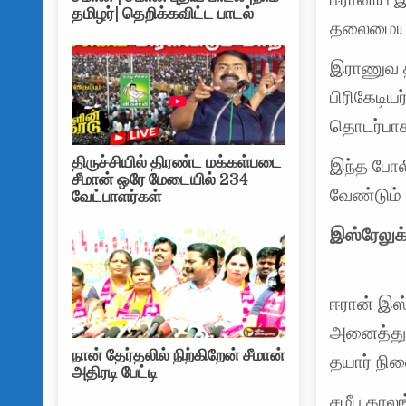
தமிழர்| தெறிக்கவிட்ட பாடல்
தலைமையகத
இராணுவ தி
பிரிகேடி
தொடர்பாக
திருச்சியில் திரண்ட மக்கள்படை
இந்த போலி
சீமான் ஒரே மேடையில் 234
வேண்டும் 
வேட்பாளர்கள்
இஸ்ரேலுக்
ஈரான் இஸ
அனைத்துவ
நான் தேர்தலில் நிற்கிறேன் சீமான்
தயார் நில
அதிரடி பேட்டி
சமீப காலங