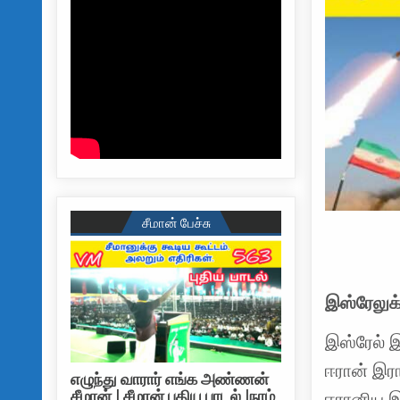
சீமான் பேச்சு
இஸ்ரேலுக்
இஸ்ரேல் 
ஈரான் இரா
எழுந்து வாரார் எங்க அண்ணன்
சீமான் | சீமான் புதிய பாடல் |நாம்
ஈரானிய இ