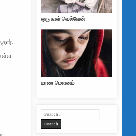
ஒரு நாள் வெல்வேன்
தார்.
கொள்ள
மரண மௌனம்
Search for:
று