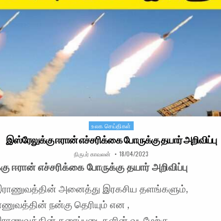
உலக செய்திகள்
Posted in
இஸ்ரேலுக்கு ஈரான் எச்சரிக்கை போருக்கு தயார் அறிவிப்பு
AUTHOR:
PUBLISHED DATE:
நிருபர் காவலன்
18/04/2023
கு ஈரான் எச்சரிக்கை போருக்கு தயார் அறிவிப்பு
இராணுவத்தின் அனைத்து இரகசிய தளங்களும்,
ணுவத்தின் நன்கு தெரியும் என ,
ராணுவத்தின் தரைப்படைகளின் வடமேற்கு