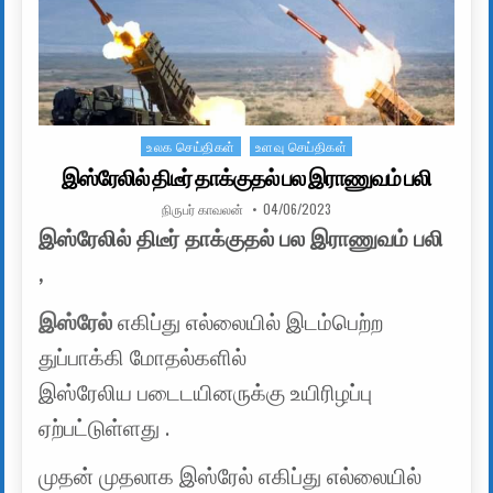
உலக செய்திகள்
உளவு செய்திகள்
Posted in
இஸ்ரேலில் திடீர் தாக்குதல் பல இராணுவம் பலி
AUTHOR:
PUBLISHED DATE:
நிருபர் காவலன்
04/06/2023
இஸ்ரேலில் திடீர் தாக்குதல் பல இராணுவம் பலி
,
இஸ்ரேல்
எகிப்து எல்லையில் இடம்பெற்ற
துப்பாக்கி மோதல்களில்
இஸ்ரேலிய படைடயினருக்கு உயிரிழப்பு
ஏற்பட்டுள்ளது .
முதன் முதலாக இஸ்ரேல் எகிப்து எல்லையில்