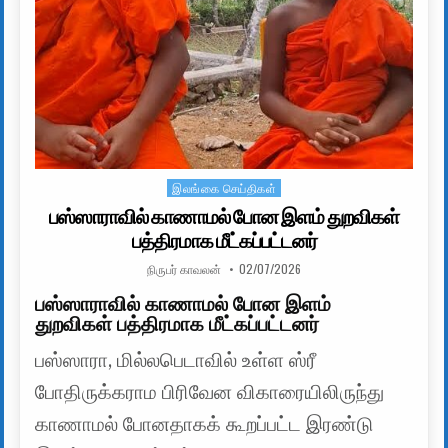
இலங்கை செய்திகள்
Posted in
பஸ்ஸாராவில் காணாமல் போன இளம் துறவிகள்
பத்திரமாக மீட்கப்பட்டனர்
AUTHOR:
PUBLISHED DATE:
நிருபர் காவலன்
02/07/2026
பஸ்ஸாராவில் காணாமல் போன இளம்
துறவிகள் பத்திரமாக மீட்கப்பட்டனர்
பஸ்ஸாரா, மில்லபெடாவில் உள்ள ஸ்ரீ
போதிருக்கராம பிரிவேன விகாரையிலிருந்து
காணாமல் போனதாகக் கூறப்பட்ட இரண்டு