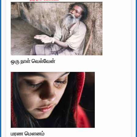
ஒரு நாள் வெல்வேன்
மரண மௌனம்