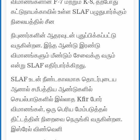
விமானங்களான F-7 மற்றும் K-8, தற்போது
கட்டுநாயக்காவில் உள்ள SLAF பழுதுபார்க்கும்
நிலையத்தில் சீன
நிபுணர்களின் ஆதரவுடன் புதுப்பிக்கப்பட்டு
வருகின்றன. இந்த ஆண்டு இரண்டு
விமானங்களும் மீண்டும் சேவைக்கு வரும்
என்று SLAF எதிர்பார்க்கிறது.
SLAF உடன் நீண்டகாலமாக தொடர்புடைய
ஆனால் சமீபத்திய ஆண்டுகளில்
செயல்பாடுகளில் இல்லாத Kfir போர்
விமானங்கள், ஒரு பெரிய மேம்படுத்தல்
திட்டத்தின் நிறைவை நெருங்கி வருகின்றன.
இஸ்ரேல் விண்வெளி