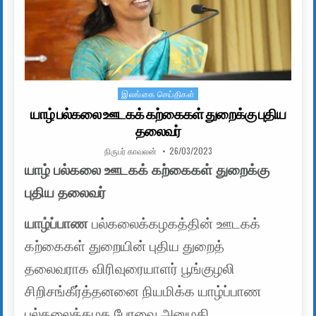
இலங்கை செய்திகள்
Posted in
யாழ் பல்கலை ஊடகக் கற்கைகள் துறைக்கு புதிய
தலைவர்
AUTHOR:
PUBLISHED DATE:
நிருபர் காவலன்
26/03/2023
யாழ் பல்கலை ஊடகக் கற்கைகள் துறைக்கு
புதிய தலைவர்
யாழ்ப்பாண
பல்கலைக்கழகத்தின் ஊடகக்
கற்கைகள் துறையின் புதிய துறைத்
தலைவராக விரிவுரையாளர் பூங்குழலி
சிறிசங்கீர்த்தனனை நியமிக்க யாழ்ப்பாண
பல்கலைக்கழக பேரவை அனுமதி