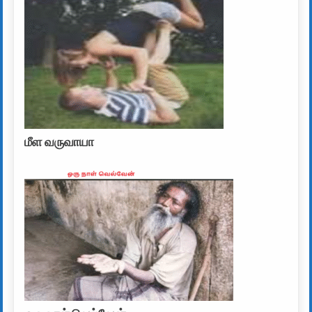
மீள வருவாயா