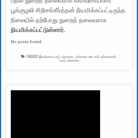
பதில் துறைத் தலைவராக விரிவுரையாளர்
பூங்குழலி சிறிசங்கீர்த்தன் நியமிக்கப்பட்டிருந்த
நிலையில் தற்போது துறைத் தலைவராக
நியமிக்கப்பட்டுள்ளார்.
No posts found.
TAGGED
இலங்கை யாழ் பல்கலை
,
பல்கலை ஊடகக் கற்கைகள்
,
யாழ் பல்கலை