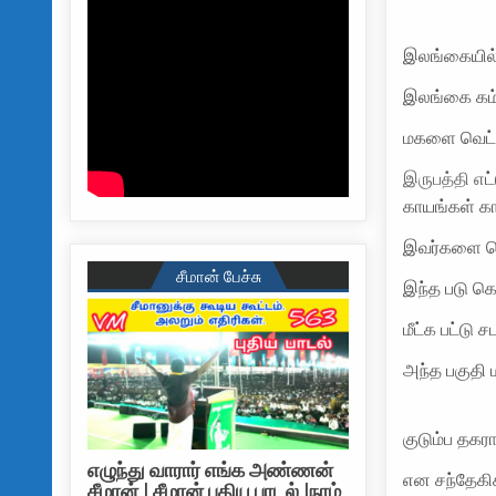
இலங்கையில
இலங்கை கம்ப
மகளை வெட்ட
இருபத்தி எ
ட
காயங்கள் க
இவர்களை கொ
சீமான் பேச்சு
இந்த படு 
மீட்க பட்ட
அந்த பகுதி ம
குடும்ப தக
எழுந்து வாரார் எங்க அண்ணன்
என சந்தேகி
சீமான் | சீமான் புதிய பாடல் |நாம்