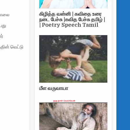
னைவி ,மகளை வெட்டி கொன்று கணவன் தூக்கில் தொங்கி தற்கொலை
கிழித்த வன்னி | கவிதை உரை
கொலை
நடை பேச்சு |கவித பேச்சு தமிழ் |
| Poetry Speech Tamil
யது
ர்
்தின் வெட்டு
மீள வருவாயா