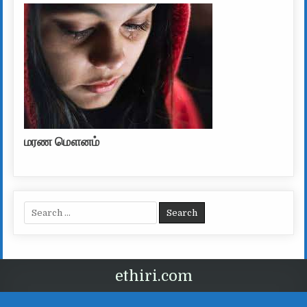
மரண மௌனம்
Search for:
ethiri.com
வடிவமைப்பு Ethtiri.com