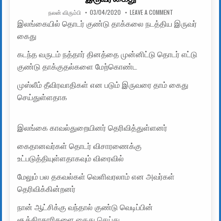
AUTHOR:
PUBLISHED DATE:
ON இலங்கையில் தொ
நலன் விரும்பி
03/04/2020
LEAVE A COMMENT
இலங்கையில் தொடர் குண்டு தாக்கலை நடத்திய இருவர்
கைது
கடந்த வருடம் நத்தார் தினத்தை முன்னிட்டு தொடர் எட்டு
குண்டு தாக்குதல்களை மேற்கொண்ட
முஸ்லீம் தீவிரவாதிகள் என படும் இருவரை தாம் கைது
செய்துள்ளதாக
இலங்கை காவல்துறையினர் தெரிவித்துள்ளனர்
கைதானவர்கள் தொடர் விசாரணைக்கு
உட்படுத்தியுள்ளதாகவும் விரைவில்
மேலும் பல தகவல்கள் வெளிவரலாம் என அவர்கள்
தெரிவிக்கின்றனர்
நான் ஆட்சிக்கு வந்தால் குண்டு வெடிப்பின்
சூத்திரதாரிகளை
கைது செய்து