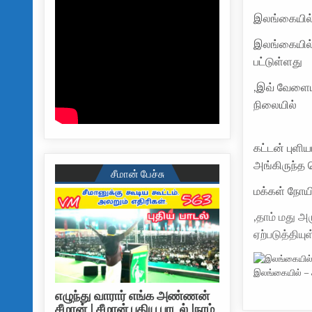
இலங்கையில்
இலங்கையில் 
பட்டுள்ளது
,இவ் வேளைய
நிலையில்
கட்டன் புள
அங்கிருந்த 
சீமான் பேச்சு
மக்கள் நோயி
,
தாம் மது அ
ஏற்படுத்தியு
இலங்கையில் – 
எழுந்து வாரார் எங்க அண்ணன்
சீமான் | சீமான் புதிய பாடல் |நாம்