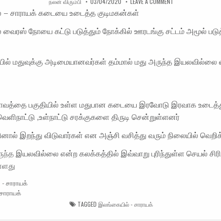
AUTHOR:
PUBLISHED DATE:
ON இலங்கையில் – 
நலன் விரும்பி
03/04/2020
LEAVE A COMMENT
 – சாராயக் கடையை உடைத்த குடிமகன்கள்
வைரஸ் நோயை கட்டு படுத்தும் நோக்கில் ஊரடங்கு சட்டம் அமூல் படு
ில் மதுவுக்கு அடிமையானவர்கள் தம்மால் மது அருந்த இயலவில்லை 
ியாவத்தை பகுதியில் உள்ள மதுபான கடையை இரவோடு இரவாக உடைத்
வெளிநாட்டு ,உள்நாட்டு சரக்குகளை திருடி சென்றுள்ளனர்
னால் இறந்து விடுவார்கள் என அஞ்சி வசித்து வரும் நிலையில் வெறிக்
ருந்த
இயலவில்லை என்ற கலக்கத்தில் இவ்வாறு புரிந்துள்ள செயல் சிர
ள்ளது
சாராயக்
TAGGED
இலங்கையில் - சாராயக்