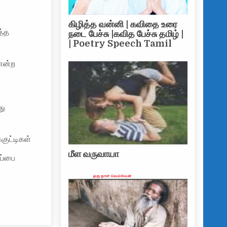
சாராயக் கடையை உடைத்த குடிமகன்கள்
கிழித்த வன்னி | கவிதை உரை
த்த
நடை பேச்சு |கவித பேச்சு தமிழ் |
| Poetry Speech Tamil
என்ற
து
குட்டிகள்
மீள வருவாயா
ிப்பை