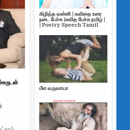
கிழித்த வன்னி | கவிதை உரை
நடை பேச்சு |கவித பேச்சு தமிழ் |
| Poetry Speech Tamil
்சருடன்
மீள வருவாயா
யட்நாம் தூதுவர், வெளிநாட்டு அலுவல்கள் அமைச்சருடன் சந்திப்பு
்
ட்நாம்