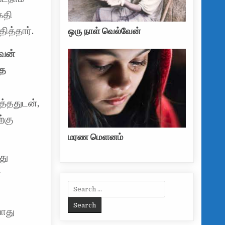
கதி
ித்தார்.
ஒரு நாள் வெல்வேன்
ணவன்
்த
த்ததுடன்,
்கு
மரண மௌனம்
து
ை
Search for:
போது