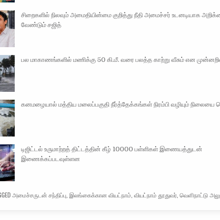
சிறைகளில் நிலவும் அமைதியின்மை குறித்து நீதி அமைச்சர் உடனடியாக அறிக
வேண்டும் சஜித்
பல மாகாணங்களில் மணிக்கு 50 கி.மீ. வரை பலத்த காற்று வீசும் என முன்னறிவ
கனமழையால் மத்திய மலைப்பகுதி நீர்த்தேக்கங்கள் நிரம்பி வழியும் நிலையை 
டிஜிட்டல் உருமாற்றத் திட்டத்தின் கீழ் 10000 பள்ளிகள் இணையத்துடன்
இணைக்கப்படவுள்ளன
GGED
அமைச்சருடன் சந்திப்பு
,
இலங்கைக்கான வியட்நாம்
,
வியட்நாம் தூதுவர்
,
வெளிநாட்டு அல