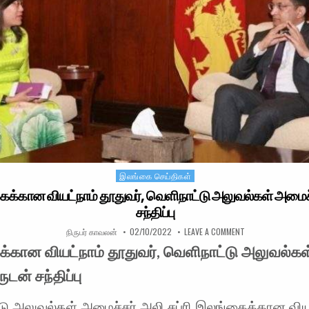
இலங்கை செய்திகள்
Posted in
க்கான வியட்நாம் தூதுவர், வெளிநாட்டு அலுவல்கள் அமைச
சந்திப்பு
AUTHOR:
PUBLISHED DATE:
ON இலங்கைக்கான வி
நிருபர் காவலன்
02/10/2022
LEAVE A COMMENT
்கான வியட்நாம் தூதுவர், வெளிநாட்டு அலுவல்கள
டன் சந்திப்பு
டு அலுவல்கள் அமைச்சர் அலி சப்ரி இலங்கைக்கான விய