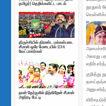
தமிழர்| தெறிக்கவிட்ட பாடல்
தூதுவர் ஹ
வெள்ளிக்
திருச்சியில் திரண்ட மக்கள்படை
சீமான் ஒரே மேடையில் 234
அமைச்சரின
வேட்பாளர்கள்
அவரது பத
எதிர்பார்
குறித்து 
தசாப்தங்
அனுபவித்
நான் தேர்தலில் நிற்கிறேன் சீமான்
அதிரடி பேட்டி
விரிவுபட