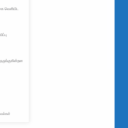
்கை வெளியிட
ிப்பு
நெருங்குகின்றன
ுவல்கள்