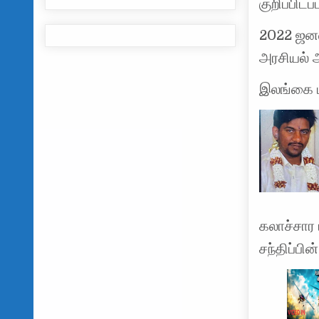
குறிப்பிடப்
2022 ஜனவர
அரசியல் 
இலங்கை ம
கலாச்சார 
சந்திப்பி