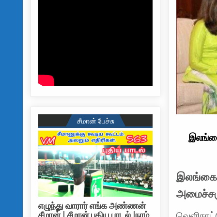
சீமான் பேச்சு
இலங்கை
இலங்கைக
அமைச்சரு
எழுந்து வாரார் எங்க அண்ணன்
சீமான் | சீமான் புதிய பாடல் |நாம்
வெளிநாட்