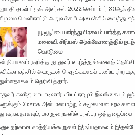
ோ தி தான் ட்ரூக் அவர்கள் 2022 செப்டம்பர் 30ஆந் தி
கிழமை வெளிநாட்டு அலுவல்கள் அமைச்சில் வைத்து சந்த
யூடியூப்பை பார்த்து பிரசவம் பார்த்த க
மனைவி சிரியஸ் அரக்கோணத்தில் நடந
கொடுமை
் நியமனம் குறித்து தூதுவர் வாழ்த்துக்களைத் தெரிவி
விக்காலத்தில் அவருடன் நெருக்கமாகப் பணியாற்றுவதற
த்துள்ளதாகவும் தெரிவித்தார்.
தூதுவர் கலந்துரையாடினார். வியட்நாமும் இலங்கையும் ஐந்
களுக்கும் மேலாக அன்பான மற்றும் சுமூகமான உறவுகள
து வருவதாகவும், பல துறைகளில் பரஸ்பர ஒத்துழைப்பை
ுத்துவதற்கான சாத்தியக்கூறுகள் இருப்பதாகவும் இதன்