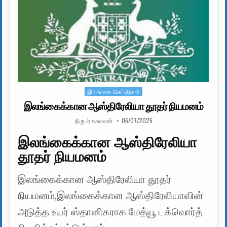
இலங்கை செய்திகள்
Posted in
இலங்கைக்கான ஆஸ்திரேலியா தூதர் நியமனம்
AUTHOR:
PUBLISHED DATE:
நிருபர் காவலன்
06/07/2025
இலங்கைக்கான ஆஸ்திரேலியா
தூதர் நியமனம்
இலங்கைக்கான ஆஸ்திரேலியா தூதர்
நியமனம்,இலங்கைக்கான ஆஸ்திரேலியாவின்
அடுத்த உயர் ஸ்தானிகராக மேத்யூ டக்வொர்த்