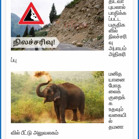
திட்வா
புயலால்
பாதிக்க
ப்பட்ட
பகுதிக
ளில்
நிலச்சரி
வு
அபாயம்
அதிகரி
ப்பு
மனித
யானை
மோத
லைக்
குறைக்
க
உதவும்
வகையி
ல்
தமனா
வில் பீட்டு அலுவலகம்