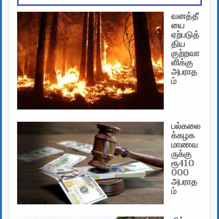
வனத்தீ
யை
ஏற்படுத்
திய
குற்றவா
ளிக்கு
அபராத
ம்
பல்கலை
க்கழக
மாணவ
ருக்கு
ரூ410
000
அபராத
ம்