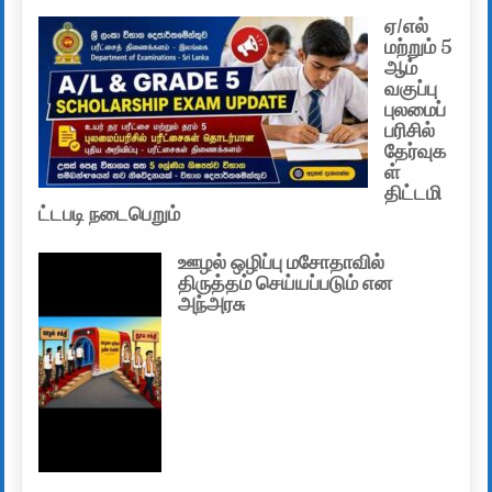
ஏ/எல்
மற்றும் 5
ஆம்
வகுப்பு
புலமைப்
பரிசில்
தேர்வுக
ள்
திட்டமி
ட்டபடி நடைபெறும்
ஊழல் ஒழிப்பு மசோதாவில்
திருத்தம் செய்யப்படும் என
அந்அரசு