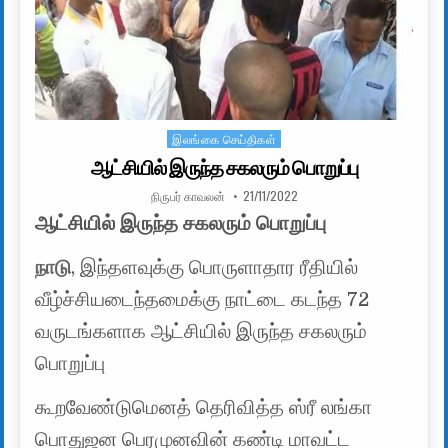
இலங்கை செய்திகள்
Posted in
ஆட்சியில் இருந்த சகலரும் பொறுப்பு
AUTHOR:
PUBLISHED DATE:
நிருபர் காவலன்
21/11/2022
ஆட்சியில் இருந்த சகலரும் பொறுப்பு
நாடு
, இந்தளவுக்கு பொருளாதார ரீதியில்
வீழ்ச்சியடைந்தமைக்கு நாட்டை கடந்த 72
வருடங்களாக ஆட்சியில் இருந்த சகலரும்
பொறுப்பு
கூறவேண்டுமெனத் தெரிவித்த ஸ்ரீ லங்கா
பொதுஜன பெரமுனவின் கண்டி மாவட்ட