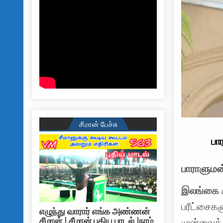
சீமான் பேச்சு
பா
பாராளுமன
இலங்கை
பரீட்சைகள
எழுந்து வாரார் எங்க அண்ணன்
சீமான் | சீமான் புதிய பாடல் |நாம்
முன்வைக்