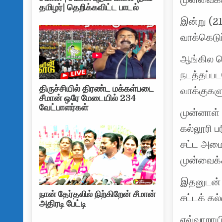
தமிழர்| தெறிக்கவிட்ட பாடல்
இன்று (2
வாக்கெடுப
ஆங்கில ம
நடத்தப்ப
திருச்சியில் திரண்ட மக்கள்படை
வாக்குகளு
சீமான் ஒரே மேடையில் 234
வேட்பாளர்கள்
முன்னாள் 
கல்லூரி ப
சட்ட அமை
முன்வைக்க
இதனுடன் 
நான் தேர்தலில் நிற்கிறேன் சீமான்
சட்டக் கல
அதிரடி பேட்டி
எவ்வாறாயி