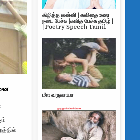
கிழித்த வன்னி | கவிதை உரை
நடை பேச்சு |கவித பேச்சு தமிழ் |
| Poetry Speech Tamil
சனை
மீள வருவாயா
ை
ும்
த்தில்