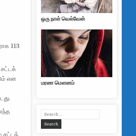
ஒரு நாள் வெல்வேன்
ராக 113
சட்டக்
ும் என
மரண மௌனம்
டது.
ைந்த
Search for:
் சட்டக்