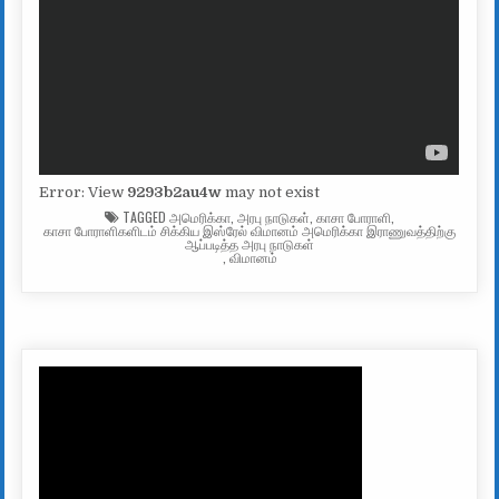
Error: View
9293b2au4w
may not exist
TAGGED
அமெரிக்கா
,
அரபு நாடுகள்
,
காசா போராளி
,
காசா போராளிகளிடம் சிக்கிய இஸ்ரேல் விமானம் அமெரிக்கா இராணுவத்திற்கு
ஆப்படித்த அரபு நாடுகள்
,
விமானம்