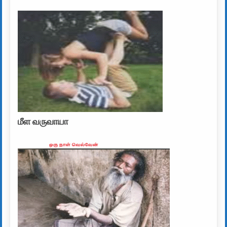
மீள வருவாயா