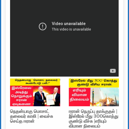
நெதன்யாகு மொசாட்
ஈரான் நெருப்பு தாக்குதல் |
தலைவர் காலி | வைச்சு
இஸ்ரேல் மீது 300கொத்து
செய்த ஈரான்
குண்டு வீச்சு |எரியும்
விமான நிலையம்