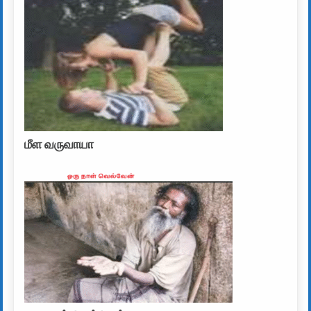
மீள வருவாயா