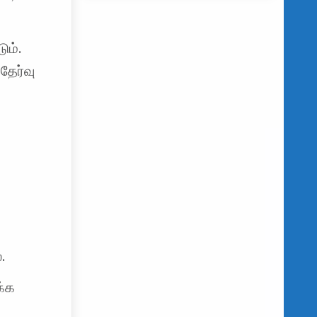
ும்.
தேர்வு
.
க்க