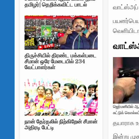
தமிழர்| தெறிக்கவிட்ட பாடல்
வாட்ஸ்அப்
பயனர்பெ
வெளியிடா
வாட்ஸ்
திருச்சியில் திரண்ட மக்கள்படை
சீமான் ஒரே மேடையில் 234
வேட்பாளர்கள்
ஜெர்மனியில் ஆற
சுட்டுக் கொல்லப
நான் தேர்தலில் நிற்கிறேன் சீமான்
தயாராக உ
அதிரடி பேட்டி
இன்று முத