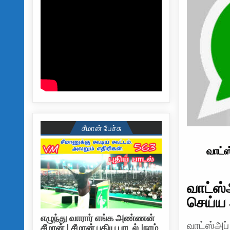
சீமான் பேச்சு
வாட்ஸ
வாட்ஸ்
செய்ய 
எழுந்து வாரார் எங்க அண்ணன்
வாட்ஸ்அப
சீமான் | சீமான் புதிய பாடல் |நாம்