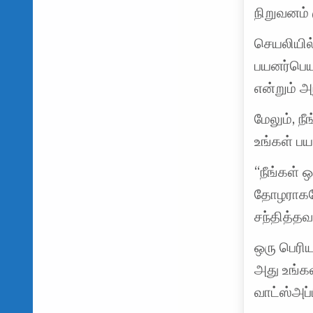
நிறுவனம் க
செயலியில
பயனர்பெய
என்றும் அ
மேலும், ந
உங்கள் ப
“நீங்கள் ஒ
தோழராகவோ
சந்தித்த
ஒரு பெரி
அது உங்கள
வாட்ஸ்அப