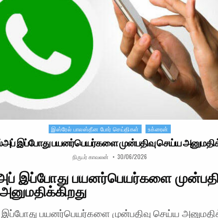
இஸ்ரேல் பாலஸ்தீன போர் செய்திகள்
உக்ரைன்
Posted in
்அப் இப்போது பயனர்பெயர்களை முன்பதிவு செய்ய அனுமதிக
AUTHOR:
PUBLISHED DATE:
நிருபர் காவலன்
30/06/2026
அப் இப்போது பயனர்பெயர்களை முன்பதி
அனுமதிக்கிறது
் இப்போது பயனர்பெயர்களை முன்பதிவு செய்ய அனுமதிக