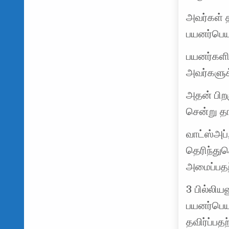
அவர்கள் 
பயனர்பெய
பயனர்களின
அவர்களுக்
அதன் பிறக
சென்று த
வாட்ஸ்அப்
தெரிந்து
அமைப்பதற்
3 பில்லி
பயனர்பெயர
தவிர்ப்ப