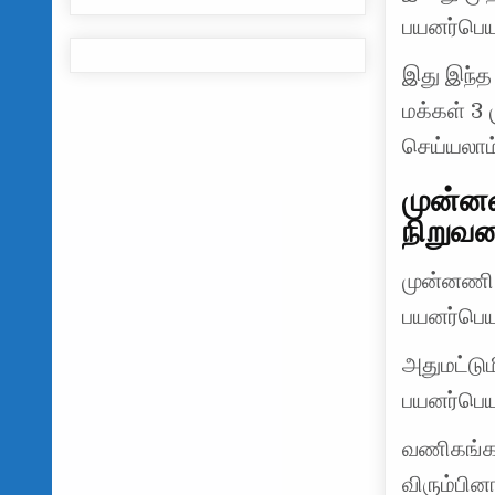
பயனர்பெய
இது இந்த 
மக்கள் 3 
செய்யலாம்
முன்னண
நிறுவ
முன்னணி ப
பயனர்பெய
அதுமட்டு
பயனர்பெயர
வணிகங்கள
விரும்பினா