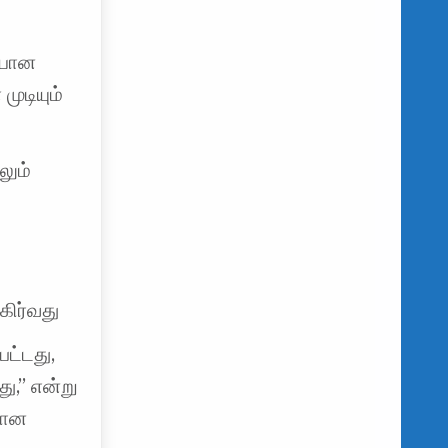
ியான
ுடியும்
லும்
ிர்வது
ட்டது,
ு,” என்று
மான