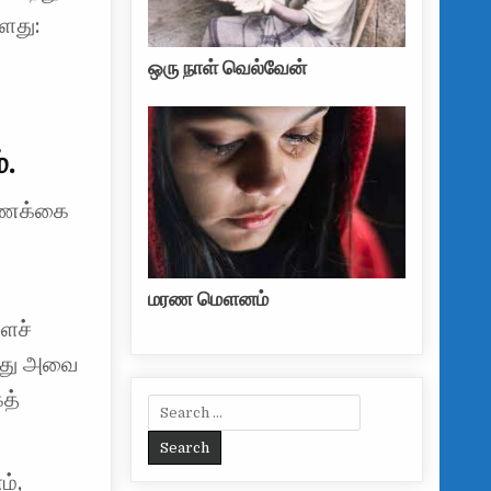
்ளது:
ஒரு நாள் வெல்வேன்
்.
 கணக்கை
மரண மௌனம்
ைச்
போது அவை
த்
Search for:
ம்,