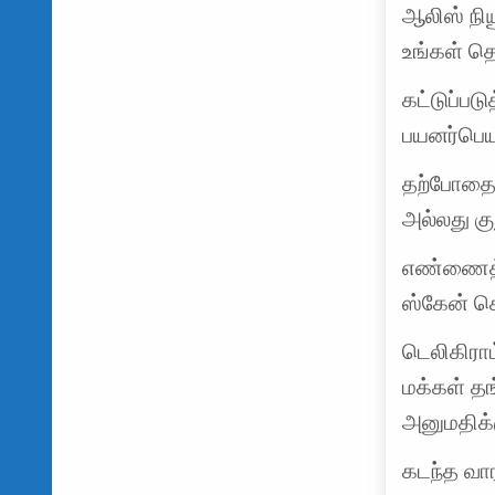
ஆலிஸ் நிய
உங்கள் த
கட்டுப்ப
பயனர்பெய
தற்போதை
அல்லது க
எண்ணைத்
ஸ்கேன் செ
டெலிகிராம
மக்கள் 
அனுமதிக்
கடந்த வா