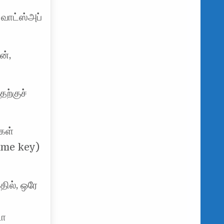
 வாட்ஸ்அப்
ன்,
ற்குச்
்கள்
name key)
ில், ஒரே
டா