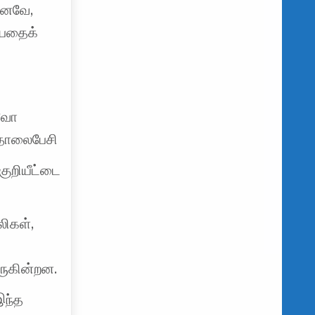
“எனவே,
்பதைக்
கவோ
 தொலைபேசி
ுறியீட்டை
லிகள்,
ுகின்றன.
இந்த