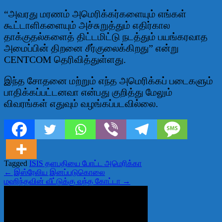
“அவரது மரணம் அமெரிக்கர்களையும் எங்கள்
கூட்டாளிகளையும் அச்சுறுத்தும் எதிர்கால
தாக்குதல்களைத் திட்டமிட்டு நடத்தும் பயங்கரவாத
அமைப்பின் திறனை சீர்குலைக்கிறது” என்று
CENTCOM தெரிவித்துள்ளது.
இந்த சோதனை மற்றும் எந்த அமெரிக்கப் படைகளும்
பாதிக்கப்பட்டனவா என்பது குறித்து மேலும்
விவரங்கள் எதுவும் வழங்கப்படவில்லை.
Tagged
ISIS தளபதியை போட்ட அமெரிக்கா
Post
← இஸ்ரேலிய இனப்படுகொலை
மஹிந்தவின் வீட்டுக்கு வந்த கோட்டா →
navigation