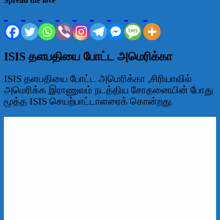
Spread the love
ISIS தளபதியை போட்ட அமெரிக்கா
ISIS தளபதியை போட்ட அமெரிக்கா ,சிரியாவில்
அமெரிக்க இராணுவம் நடத்திய சோதனையின் போது
மூத்த ISIS செயற்பாட்டாளரைக் கொன்றது.