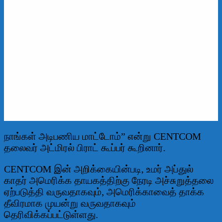
நாங்கள் அடிபணிய மாட்டோம்” என்று CENTCOM
தலைவர் அட்மிரல் பிராட் கூப்பர் கூறினார்.
CENTCOM இன் அறிக்கையின்படி, உமர் அப்துல்
காதர் அமெரிக்க தாயகத்திற்கு நேரடி அச்சுறுத்தலை
ஏற்படுத்தி வருவதாகவும், அமெரிக்காவைத் தாக்க
தீவிரமாக முயன்று வருவதாகவும்
தெரிவிக்கப்பட்டுள்ளது.