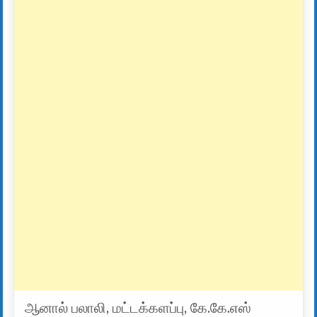
ஆனால் பலாலி, மட்டக்களப்பு, கே.கே.எஸ்