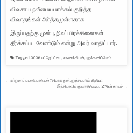
விவசாய நவீனமயமாக்கல் குறித்த
விவாதங்கள் அர்த்தமுள்ளதாக
இருப்பதற்கு முன்பு, நிலப் பிரச்சினைகள்
தீர்க்கப்பட வேண்டும் என்று அவர் வாதிட்டார்.
Tagged
2026 பட்ஜெட்ட்டை
,
சாணக்கியன்
,
புறக்கணிப்போம்
Post navigation
← சுற்றுலாப் பயணி பாலியல் ரீதியாக துன்புறுத்தப்படும் வீடியோ
இந்தியாவில் குண்டுவெடிப்பு 27பேர் காயம் →