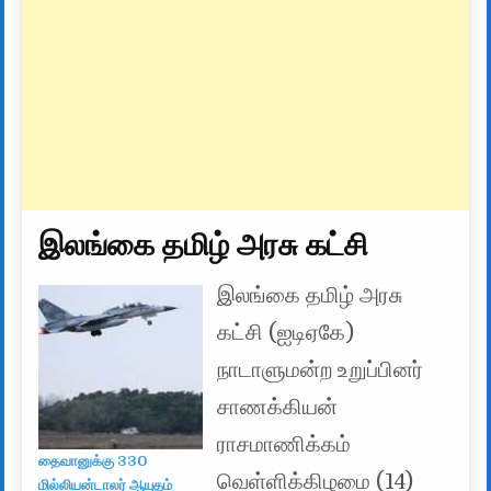
இலங்கை தமிழ் அரசு கட்சி
இலங்கை தமிழ் அரசு
கட்சி (ஐடிஏகே)
நாடாளுமன்ற உறுப்பினர்
சாணக்கியன்
ராசமாணிக்கம்
தைவானுக்கு 330
வெள்ளிக்கிழமை (14)
மில்லியன்டாலர் ஆயுதம்