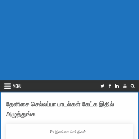
MENU
தேனிசை செல்லப்பா பாடல்கள் கேட்க இதில்
அழுத்துங்க
POSTED IN
இலங்கை செய்திகள்