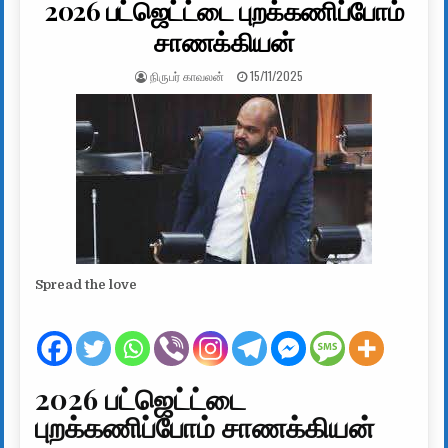
2026 பட்ஜெட்ட்டை புறக்கணிப்போம்
சாணக்கியன்
AUTHOR:
PUBLISHED DATE:
நிருபர் காவலன்
15/11/2025
Spread the love
2026 பட்ஜெட்ட்டை
புறக்கணிப்போம் சாணக்கியன்