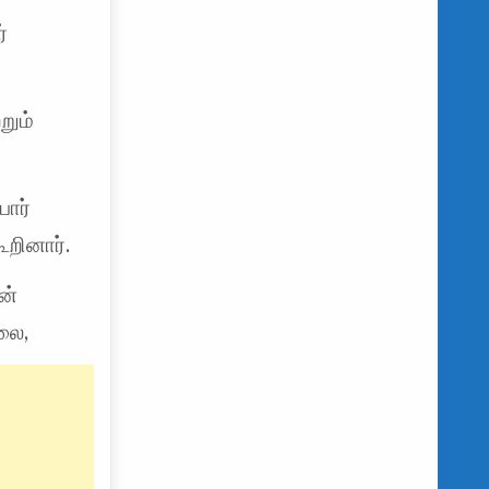
்
றும்
ோர்
ூறினார்.
ன்
லை,