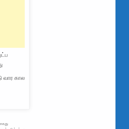
ட்ப
ு
டு வார கால
 கைது