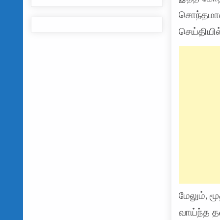
சொந்தமான
செய்தியில
மேலும், ம
வாய்ந்த த