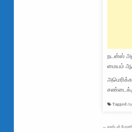
நடன்ஸ் அ
மையம் ஆக
அமெரிக்க
சண்டைக்கு
Tagged
அத
Post na
← லண்டன் பேரணியி