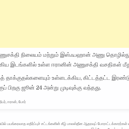
ணுசக்தி நிலையம் மற்றும் இஸ்ஃபஹான் அணு தொழில்நு
ிய இடங்களில் உள்ள ஈரானின் அணுசக்தி வசதிகள் மீத
த் தாக்குதல்களையும் உள்ளடக்கிய, கிட்டத்தட்ட இரண்
ப் பிறகு ஜூன் 24 அன்று முடிவுக்கு வந்தது.
ிபர்
,
ஈரான்
,
போர்
vigation
ல் பயங்கரவாத எதிர்ப்புச் சட்டங்களின் கீழ் பாலஸ்தீன ஆதரவுப் போராட்டக்காரர்கள்