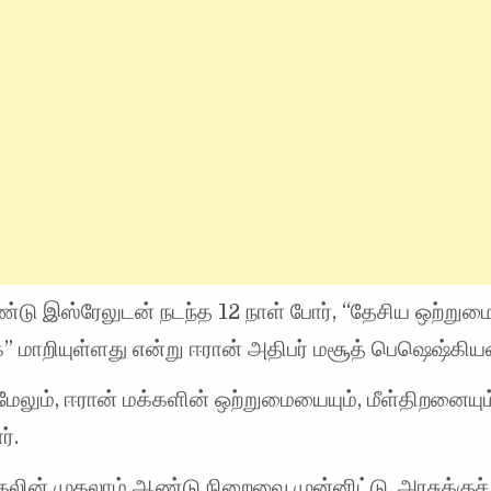
்டு இஸ்ரேலுடன் நடந்த 12 நாள் போர், “தேசிய ஒற்றும
” மாறியுள்ளது என்று ஈரான் அதிபர் மசூத் பெஷெஷ்கிய
 மேலும், ஈரான் மக்களின் ஒற்றுமையையும், மீள்திறனையு
ர்.
லின் முதலாம் ஆண்டு நிறைவை முன்னிட்டு, அரசுக்குச்