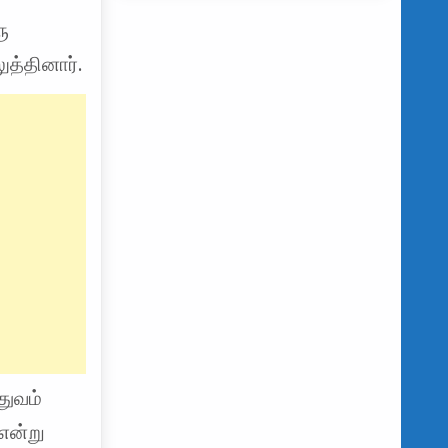
ு
த்தினார்.
துவம்
 என்று