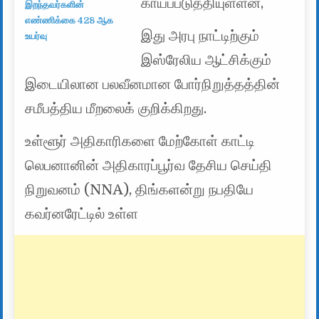
காயப்படுத்தியுள்ளன,
இறந்தவர்களின்
எண்ணிக்கை 428 ஆக
இது அரபு நாட்டிற்கும்
உயர்வு
இஸ்ரேலிய ஆட்சிக்கும்
இடையிலான பலவீனமான போர்நிறுத்தத்தின்
சமீபத்திய மீறலைக் குறிக்கிறது.
உள்ளூர் அதிகாரிகளை மேற்கோள் காட்டி
லெபனானின் அதிகாரப்பூர்வ தேசிய செய்தி
நிறுவனம் (NNA), திங்களன்று நபதியே
கவர்னரேட்டில் உள்ள