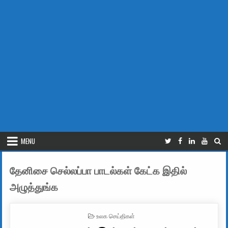
MENU
தேனிசை செல்லப்பா பாடல்கள் கேட்க இதில்
அழுத்துங்க
POSTED IN
உலக செய்திகள்