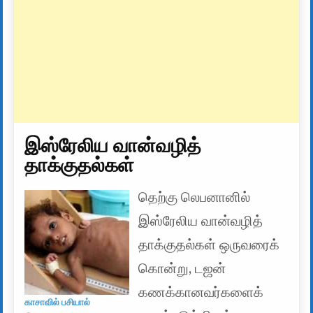
இஸ்ரேலிய வான்வழித்
தாக்குதல்கள்
தெற்கு லெபனானில்
இஸ்ரேலிய வான்வழித்
தாக்குதல்கள் ஒருவரைக்
கொன்று, டஜன்
கணக்கானவர்களைக்
காசாவில் பசியால்