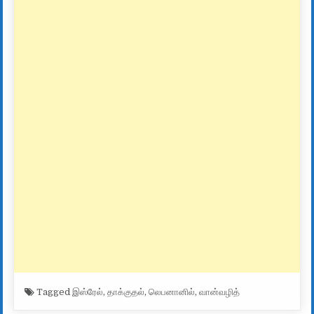
Tagged
இஸ்ரேல்
,
தாக்குதல்
,
லெபனானில்
,
வான்வழித்