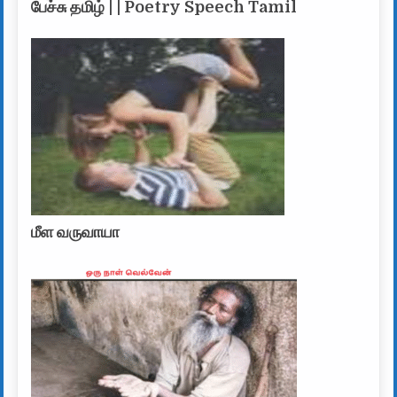
பேச்சு தமிழ் | | Poetry Speech Tamil
மீள வருவாயா