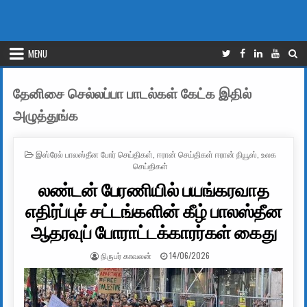
MENU
தேனிசை செல்லப்பா பாடல்கள் கேட்க இதில்
அழுத்துங்க
POSTED IN
இஸ்ரேல் பாலஸ்தீன போர் செய்திகள்
,
ஈரான் செய்திகள் ஈரான் நியூஸ்
,
உலக
செய்திகள்
லண்டன் பேரணியில் பயங்கரவாத
எதிர்ப்புச் சட்டங்களின் கீழ் பாலஸ்தீன
ஆதரவுப் போராட்டக்காரர்கள் கைது
AUTHOR:
PUBLISHED DATE:
நிருபர் காவலன்
14/06/2026