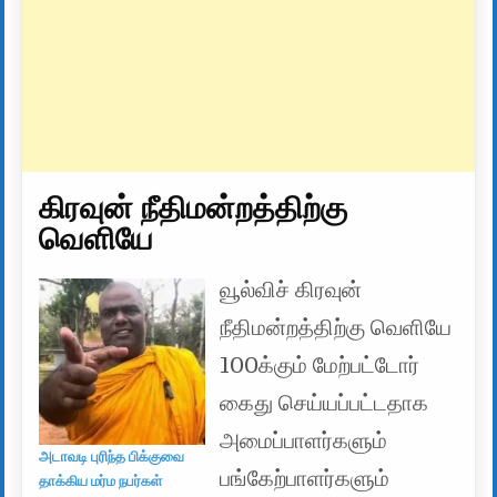
கிரவுன் நீதிமன்றத்திற்கு
வெளியே
வூல்விச் கிரவுன்
நீதிமன்றத்திற்கு வெளியே
100க்கும் மேற்பட்டோர்
கைது செய்யப்பட்டதாக
அமைப்பாளர்களும்
அடாவடி புரிந்த பிக்குவை
பங்கேற்பாளர்களும்
தாக்கிய மர்ம நபர்கள்