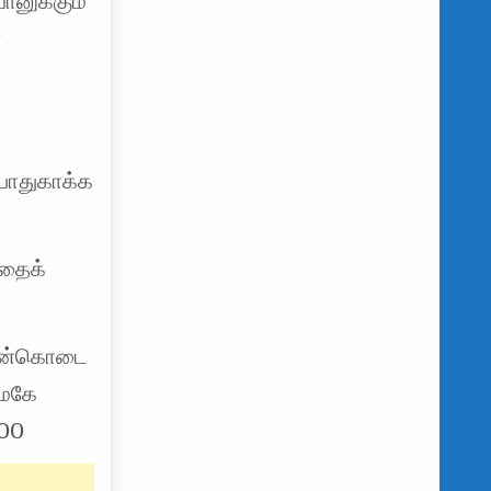
பானுக்கும்
்
 பாதுகாக்க
வதைக்
த நன்கொடை
கமகே
700