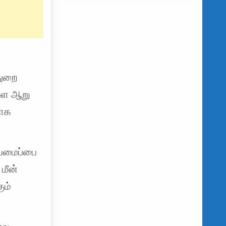
துறை
ள்ள ஆறு
யாக
ையமைப்பை
மீன்
ும்