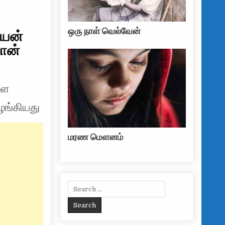
ியன்
ஒரு நாள் வெல்வேன்
பான்
்ள
ழங்கியது
மரண மௌனம்
Search for: