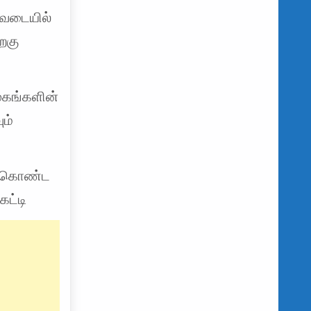
ுவடையில்
றகு
மூகங்களின்
ும்
க் கொண்ட
கட்டி