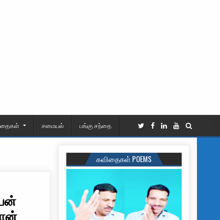
ிதைகள்
சமையல்
பங்கு சந்தை
கவிதைகள் POEMS
யன்
பான்