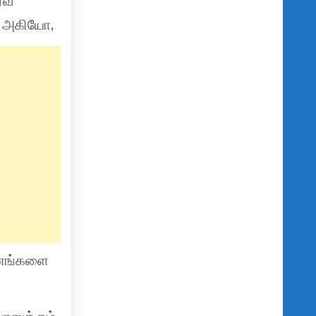
்வ
ா அகியோ,
ாகனங்களை