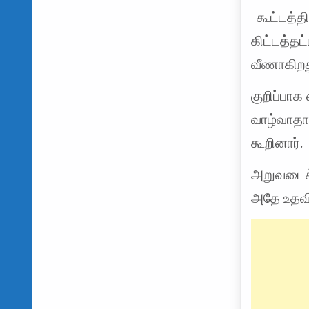
கூட்டத்
கிட்டத்தட
வீணாகிறது
குறிப்பாக
வாழ்வாதார
கூறினார்.
அறுவடைக்
அதே உதவித