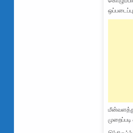
கொழும்பி
ஒப்படைப்
மீன்வளத்
முறைப்படி