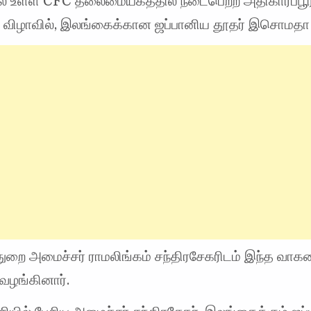
ல் உள்ள CFC தலைமையகத்தில் நடைபெற்ற அதிகாரப்பூர
பு விழாவில், இலங்கைக்கான ஜப்பானிய தூதர் இசொமத
துறை அமைச்சர் ராமலிங்கம் சந்திரசேகரிடம் இந்த வ
 வழங்கினார்.