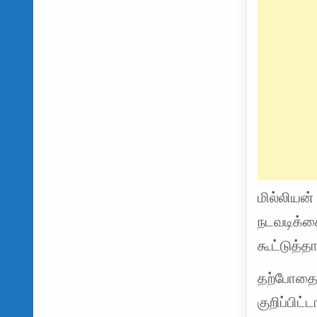
மில்லியன்
நடவடிக்க
கூட்டுத்த
தற்போதைய 
குறிப்பிட்டா