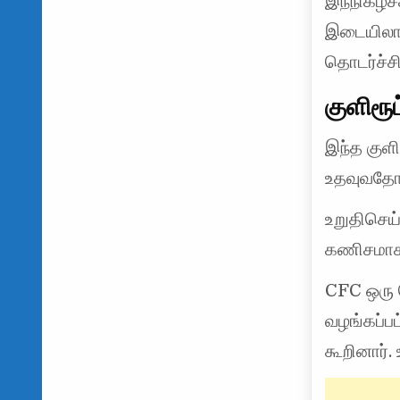
இந்நிகழ்ச
இடையிலான
தொடர்ச்சி
குளிரூட
இந்த குளி
உதவுவதோட
உறுதிசெய
கணிசமாகக்
CFC ஒரு ப
வழங்கப்பட
கூறினார்.