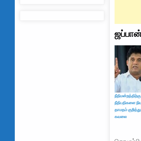
ஜப்பான
நீதிமன்றத்திற்கு
நீதிபதிகளை நிய
தாமதம் குறித்து
கவலை