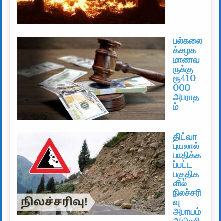
பல்கலை
க்கழக
மாணவ
ருக்கு
ரூ410
000
அபராத
ம்
திட்வா
புயலால்
பாதிக்க
ப்பட்ட
பகுதிக
ளில்
நிலச்சரி
வு
அபாயம்
அதிகரி