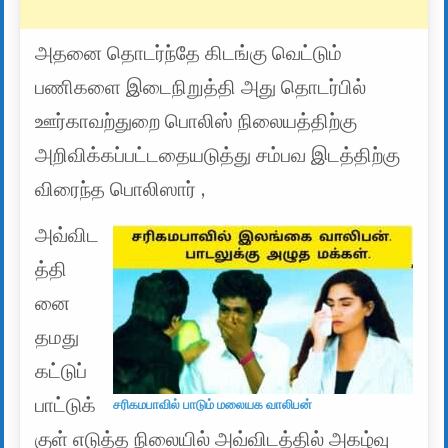
அதனை தொடர்ந்தே கிடங்கு வெட்டும்
பணிகளை இடைநிறுத்தி அது தொடர்பில்
ஊர்காவற்துறை பொலிஸ் நிலையத்திற்கு
அறிவிக்கப்பட்டதையடுத்து சம்பவ இடத்திற்கு
விரைந்த பொலிஸார் ,
அவ்விட
த்தி
னை
தமது
கட்டுப்
பாட்டுக்
சரிகமபாவில் பாடும் மலையக வாலிபன்
குள் எடுத்த நிலையில் அவ்விடத்தில் அகழ்வு