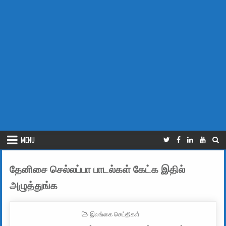
MENU
தேனிசை செல்லப்பா பாடல்கள் கேட்க இதில்
அழுத்துங்க
POSTED IN
இலங்கை செய்திகள்