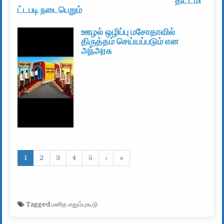
திட்டமி
ட்டபடி நடைபெறும்
ஊழல் ஒழிப்பு மசோதாவில்
திருத்தம் செய்யப்படும் என
அந்அரசு
1
2
3
4
5
›
»
Tagged
மனித எலும்புகூடு