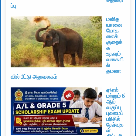
ப்பு
மனித
யானை
மோத
லைக்
குறைக்
க
உதவும்
வகையி
ல்
தமனா
வில் பீட்டு அலுவலகம்
ஏ/எல்
மற்றும் 5
ஆம்
வகுப்பு
புலமைப்
பரிசில்
தேர்வுக
ள்