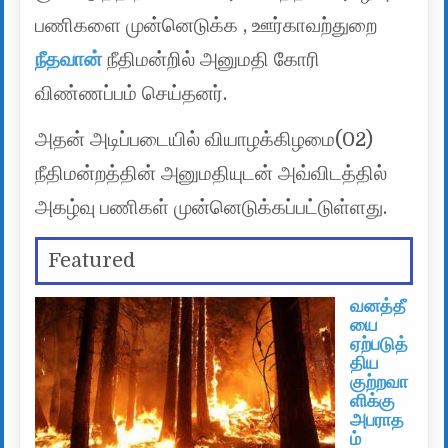
பணிகளை முன்னெடுக்க , ஊர்காவற்துறை
நீதவான்
நீதிமன்றில் அனுமதி கோரி
விண்ணப்பம் செய்தனர்.
அதன் அடிப்படையில் வியாழக்கிழமை(02)
நீதிமன்றத்தின் அனுமதியுடன் அவ்விடத்தில்
அகழ்வு பணிகள் முன்னெடுக்கப்பட்டுள்ளது.
Featured
வனத்தீ
யை
ஏற்படுத்
திய
குற்றவா
ளிக்கு
அபராத
ம்