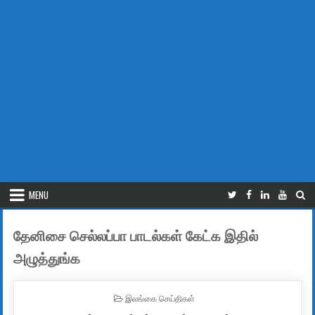
MENU
தேனிசை செல்லப்பா பாடல்கள் கேட்க இதில்
அழுத்துங்க
POSTED IN
இலங்கை செய்திகள்