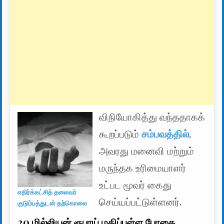
விநியோகித்து வந்ததாகக்
கூறப்படும்
சம்பவத்தில்
,
அவரது மனைவி மற்றும்
மருந்தக உரிமையாளர்
உட்பட மூவர் கைது
எதிர்க்கட்சித் தலைவர்
செய்யப்பட்டுள்ளனர்.
குடும்பத்துடன் தற்கொலை
20 மில்லியன் ரூபாய் மதிப்புள்ள போதை