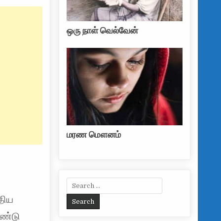
ஒரு நாள் வெல்வேன்
மரண மௌனம்
Search for:
திய
ரண்டு