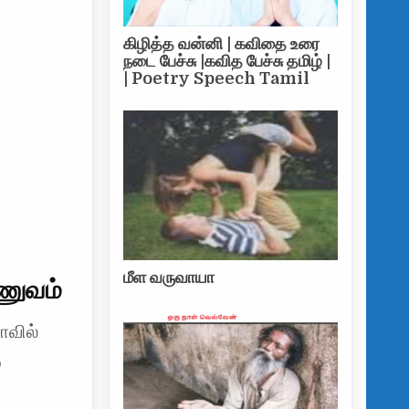
கிழித்த வன்னி | கவிதை உரை
நடை பேச்சு |கவித பேச்சு தமிழ் |
| Poetry Speech Tamil
மீள வருவாயா
ணுவம்
ாவில்
்