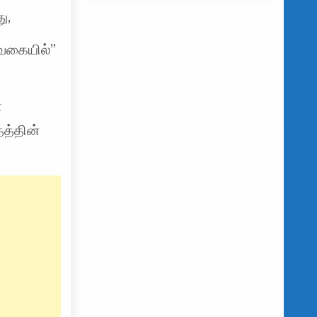
ு,
 வகையில்”
்
தத்தின்