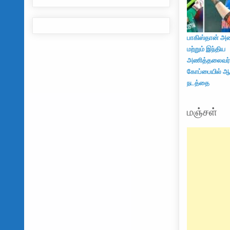
பாகிஸ்தான் அண
மற்றும் இந்திய
அணித்தலைவர்
கோப்பையில் ஆத்
நடத்தை
மஞ்சள்