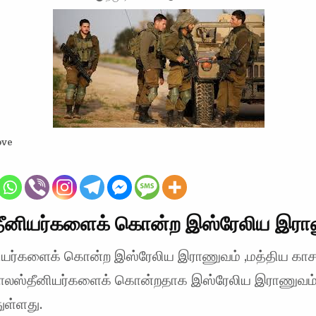
ove
தீனியர்களைக் கொன்ற இஸ்ரேலிய இரா
ியர்களைக் கொன்ற இஸ்ரேலிய இராணுவம் ,மத்திய காச
பாலஸ்தீனியர்களைக் கொன்றதாக இஸ்ரேலிய இராணுவம
ுள்ளது.