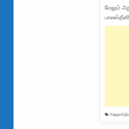
மேலும் அத
பாலஸ்தீன
Tagged
இர