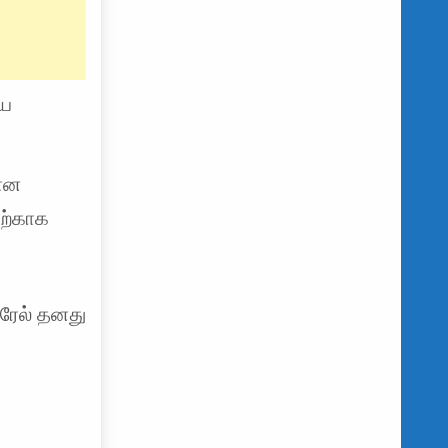
யே
கான
தற்காக
்ரேல் தனது