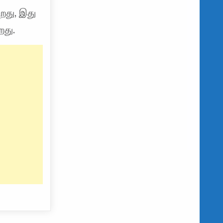
ிறது, இது
றது.