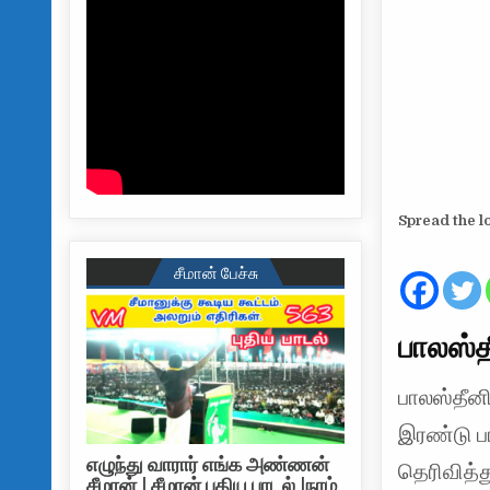
Spread the l
சீமான் பேச்சு
பாலஸ்
பாலஸ்தீன
இரண்டு 
எழுந்து வாரார் எங்க அண்ணன்
தெரிவித்த
சீமான் | சீமான் புதிய பாடல் |நாம்