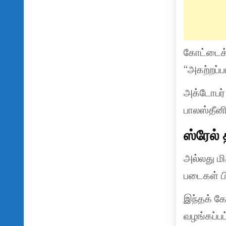
கோட்டைக்
“அகற்றப்பட
அக்டோபர்
பாலஸ்தீன
ஸ்ரேல்
அல்லது ம
படைகள் பி
இந்தக் கோ
வழங்கப்ப