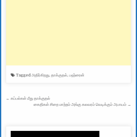
Tagged
அதிர்கிறது
,
தாக்குதல்
,
பஹ்ரைன்
Post navigation
← கப்பல்கள் மீது தாக்குதல்
கைதிகள் சிறை மாற்றம் அங்கு கலவரம் வெடிக்கும் அபாயம் →