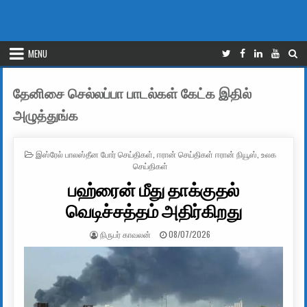
MENU
தேனிசை செல்லப்பா பாடல்கள் கேட்க இதில்
அழுத்துங்க
POSTED IN
இஸ்ரேல் பாலஸ்தீன போர் செய்திகள்
,
ஈரான் செய்திகள் ஈரான் நியூஸ்
,
உலக
செய்திகள்
பஹ்ரைன் மீது தாக்குதல்
வெடிச்சத்தம் அதிர்கிறது
AUTHOR:
PUBLISHED DATE:
நிருபர் காவலன்
08/07/2026