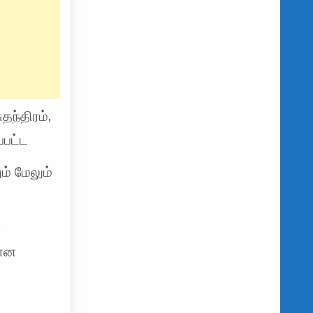
தந்திரம்,
்பட்ட
ம் மேலும்
ன
யான