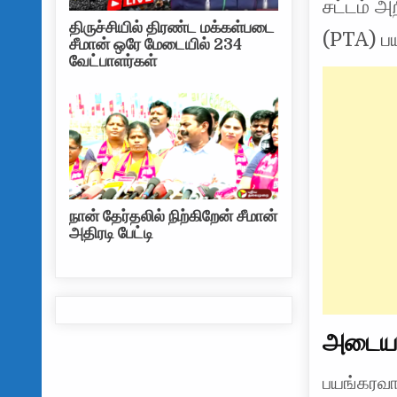
சட்டம் அ
திருச்சியில் திரண்ட மக்கள்படை
(PTA) ப
சீமான் ஒரே மேடையில் 234
வேட்பாளர்கள்
நான் தேர்தலில் நிற்கிறேன் சீமான்
அதிரடி பேட்டி
அடையா
பயங்கரவாத