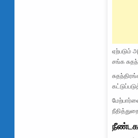
ஏற்படும் அ
சங்க சுதந
சுதந்திரங
கட்டுப்படு
மேற்பார்வ
நீதித்துற
நீண்டக