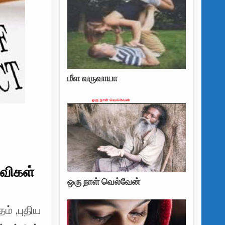
மீள வருவாயா
தவிகள்
ஒரு நாள் வெல்வேன்
ம் ,புதிய