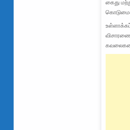
கைது மற்ற
கொடுமைகள
உள்ளாக்கப
விசாரணைப
கவலைகளை 