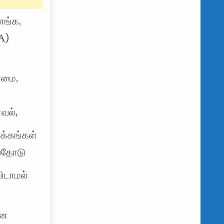
ணங்க,
A)
்மை,
வல்,
க்கங்கள்
ுவதோடு
ிடாமல்
ான