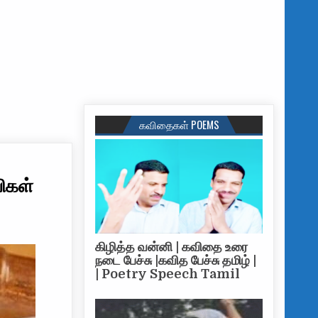
கவிதைகள் POEMS
ிகள்
கிழித்த வன்னி | கவிதை உரை
நடை பேச்சு |கவித பேச்சு தமிழ் |
| Poetry Speech Tamil