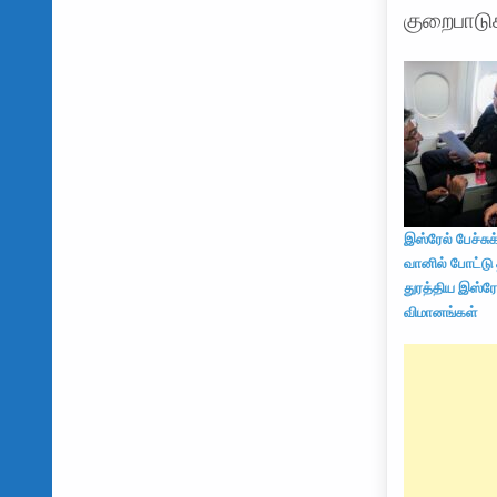
குறைபாடு
இஸ்ரேல் பேச்சு
வானில் போட்டு
துரத்திய இஸ்ரே
விமானங்கள்