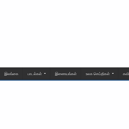
இலங்கை
பாடல்கள்
இணையங்கள்
உலக செய்திகள்
கவ