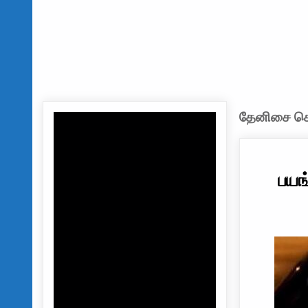
தேனிசை செல
பயங