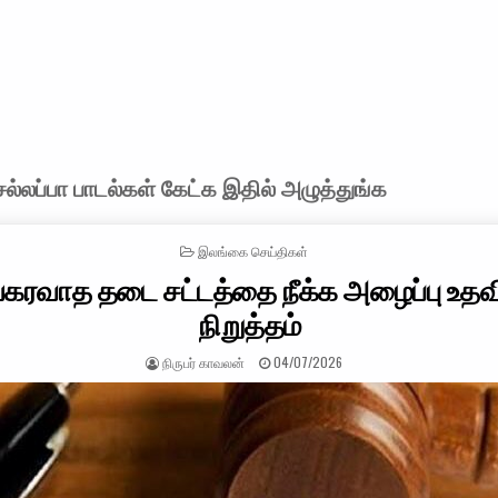
்லப்பா பாடல்கள் கேட்க இதில் அழுத்துங்க
POSTED IN
இலங்கை செய்திகள்
்கரவாத தடை சட்டத்தை நீக்க அழைப்பு உதவ
நிறுத்தம்
AUTHOR:
PUBLISHED DATE:
நிருபர் காவலன்
04/07/2026