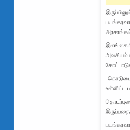
இருப்பினு
பயங்கரவா
அரசாங்கம்
இலங்கையின
அவசியம் ம
கோட்பாடு
கொடுமைப்
உள்ளிட்ட 
தொடர்பு
இருப்பதைய
பயங்கரவாத