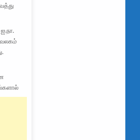
ைத்து
ஐ.நா.
வலகம்
ு.
ான
்களால்