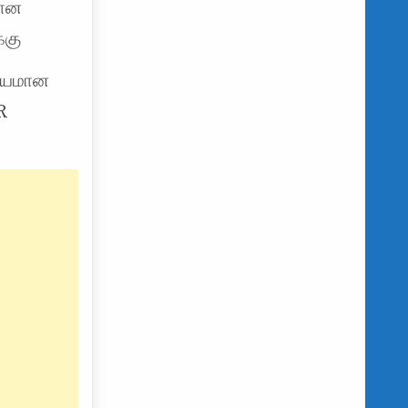
யான
்கு
யாயமான
R