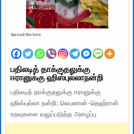
Spread the love
பதிலடித் தாக்குதலுக்கு
ஈரானுக்கு ஹிஸ்புல்லாநன்றி
பதிலடித் தாக்குதலுக்கு ஈரானுக்கு
ஹிஸ்புல்லா நன்றி; லெபனான்-தெஹ்ரான்
உறவுகளை வலுப்படுத்த அழைப்பு