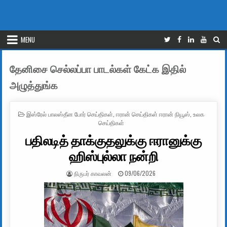
MENU
தேனிசை செல்லப்பா பாடல்கள் கேட்க இதில்
அழுத்துங்க
POSTED IN
இஸ்ரேல் பாலஸ்தீன போர் செய்திகள்
,
ஈரான் செய்திகள் ஈரான் நியூஸ்
,
உலக
செய்திகள்
பதிலடித் தாக்குதலுக்கு ஈரானுக்கு
ஹிஸ்புல்லா நன்றி
AUTHOR:
PUBLISHED DATE:
நிருபர் காவலன்
09/06/2026