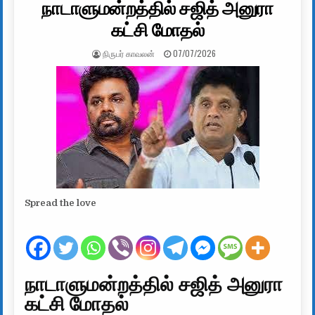
நாடாளுமன்றத்தில் சஜித் அனுரா
கட்சி மோதல்
AUTHOR:
PUBLISHED DATE:
நிருபர் காவலன்
07/07/2026
Spread the love
நாடாளுமன்றத்தில் சஜித் அனுரா
கட்சி மோதல்