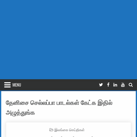
MENU
தேனிசை செல்லப்பா பாடல்கள் கேட்க இதில்
அழுத்துங்க
POSTED IN
இலங்கை செய்திகள்