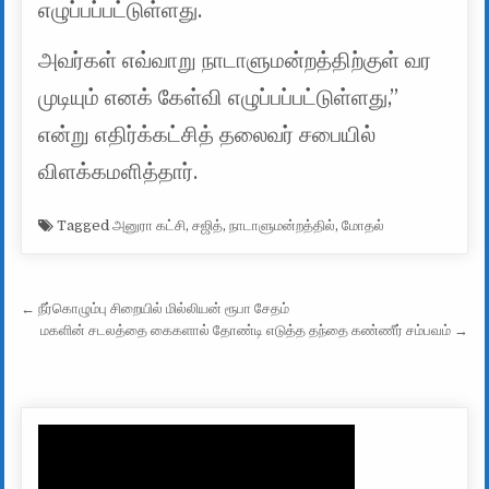
எழுப்பப்பட்டுள்ளது.
அவர்கள் எவ்வாறு நாடாளுமன்றத்திற்குள் வர
முடியும் எனக் கேள்வி எழுப்பப்பட்டுள்ளது,”
என்று எதிர்க்கட்சித் தலைவர் சபையில்
விளக்கமளித்தார்.
Tagged
அனுரா கட்சி
,
சஜித்
,
நாடாளுமன்றத்தில்
,
மோதல்
Post navigation
← நீர்கொழும்பு சிறையில் மில்லியன் ரூபா சேதம்
மகளின் சடலத்தை கைகளால் தோண்டி எடுத்த தந்தை கண்ணீர் சம்பவம் →