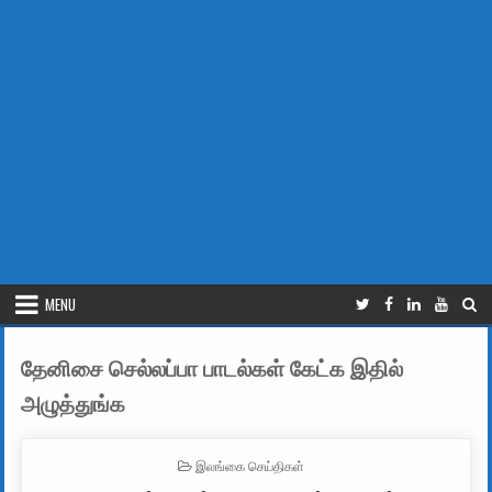
MENU
தேனிசை செல்லப்பா பாடல்கள் கேட்க இதில்
அழுத்துங்க
POSTED IN
இலங்கை செய்திகள்