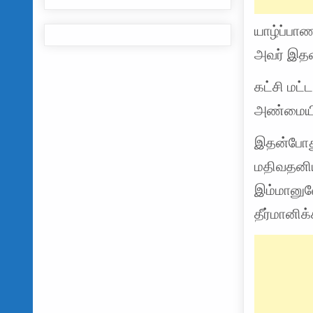
யாழ்ப்பாண
அவர் இதனை
கட்சி மட
அண்மையில
இதன்போது
மதிவதனிய
இம்மானுவ
தீர்மானிக