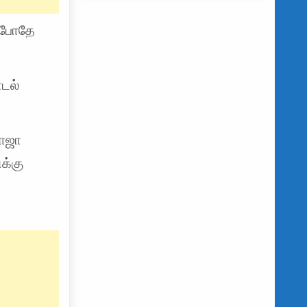
த போதே
ாடல்
ராஜா
க்கு