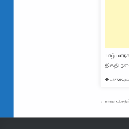
யாழ் மாந
திகதி நட
Tagged
தம
Post na
← வாகன விபத்தில்