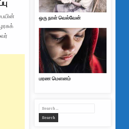
பு
பையின்
ஒரு நாள் வெல்வேன்
ரசுக்
வர்
மரண மௌனம்
Search for: