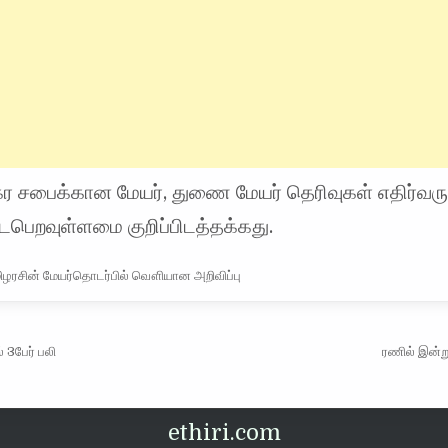
கர சபைக்கான மேயர், துணை மேயர் தெரிவுகள் எதிர்வரு
ைபெறவுள்ளமை குறிப்பிடத்தக்கது.
ிழரசின் மேயர்தொடர்பில் வௌியான அறிவிப்பு
vigation
 3பேர் பலி
ரணில் இன்ற
ethiri.com