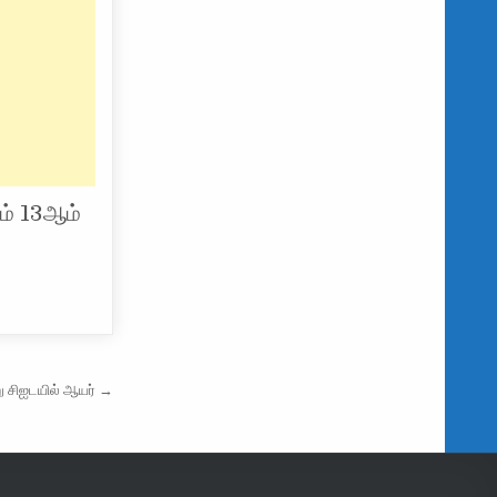
ம் 13ஆம்
ு சிஐடயில் ஆயர் →