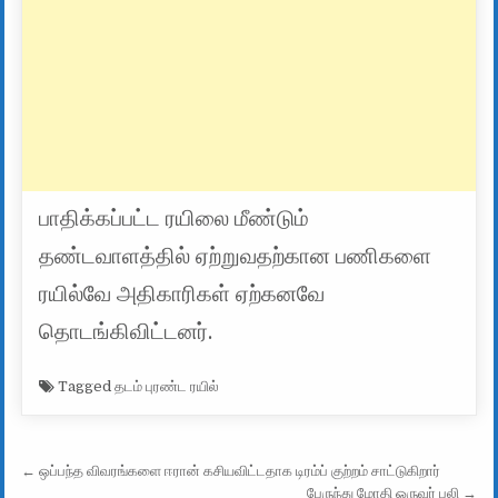
பாதிக்கப்பட்ட ரயிலை மீண்டும்
தண்டவாளத்தில் ஏற்றுவதற்கான பணிகளை
ரயில்வே அதிகாரிகள் ஏற்கனவே
தொடங்கிவிட்டனர்.
Tagged
தடம் புரண்ட ரயில்
Post navigation
← ஒப்பந்த விவரங்களை ஈரான் கசியவிட்டதாக டிரம்ப் குற்றம் சாட்டுகிறார்
பேருந்து மோதி ஒருவர் பலி →