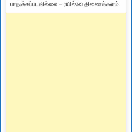
பாதிக்கப்படவில்லை – ரயில்வே திணைக்களம்