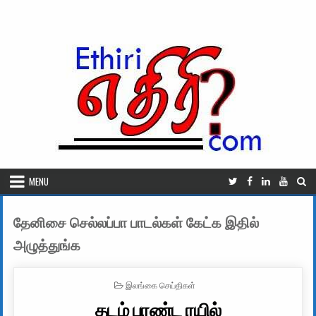
Skip to content
MENU
தேனிசை செல்லப்பா பாடல்கள் கேட்க இதில்
அழுத்துங்க
POSTED IN
இலங்கை செய்திகள்
தடம் புரண்ட ரயில்