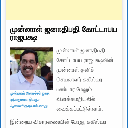
முன்னாள் ஜனாதிபதி கோட்டாபய
ராஜபக்ஷ
முன்னாள் ஜனாதிபதி
கோட்டாபய ராஜபக்ஷவின்
முன்னாள் தனிச்
செயலாளர் சுகீஸ்வர
பண்டார மேலும்
முன்னாள் அமைச்சர் ஜகத்
விளக்கமறியலில்
புஷ்பகுமாரா இலஞ்ச
ஆணைக்குழுவால் கைது
வைக்கப்பட்டுள்ளார்.
இன்றைய விசாரணையின் போது, ​​சுகீஸ்வர