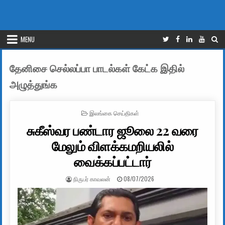
MENU
தேனிசை செல்லப்பா பாடல்கள் கேட்க இதில்
அழுத்துங்க
POSTED IN
இலங்கை செய்திகள்
சுகீஸ்வர பண்டார ஜூலை 22 வரை
மேலும் விளக்கமறியலில்
வைக்கப்பட்டார்
AUTHOR:
PUBLISHED DATE:
நிருபர் காவலன்
08/07/2026