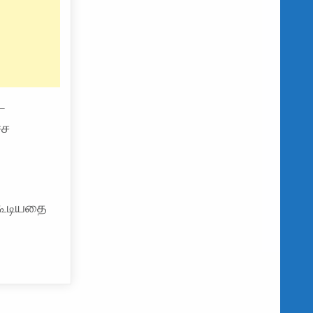
ட
்ச
கூடியதை