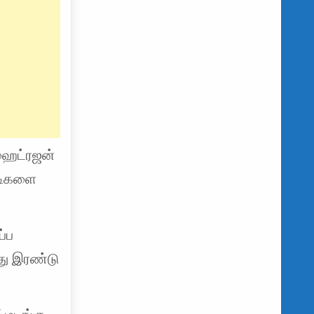
ஹைட்ரஜன்
்டிகளை
ப்ப
து இரண்டு