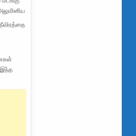
 மடங்கு
, அலுமினிய
தீவிரத்தை
ணைகள்
 இந்த