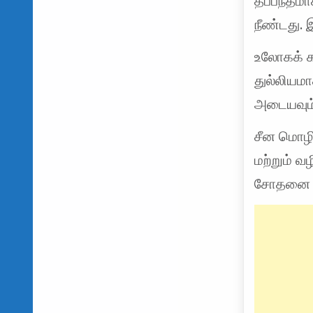
தீப்பந்த
நீண்டது. 
உலோகக் க
துல்லியமா
அடையவும்
சீன மொழி
மற்றும் வ
சோதனை ஆய