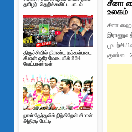
சீனா ஹ
தமிழர்| தெறிக்கவிட்ட பாடல்
உலகம்
சீனா ஹைட
இராணுவத்
முயற்சிய
திருச்சியில் திரண்ட மக்கள்படை
குண்டை வ
சீமான் ஒரே மேடையில் 234
வேட்பாளர்கள்
நான் தேர்தலில் நிற்கிறேன் சீமான்
அதிரடி பேட்டி