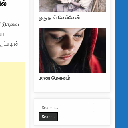
ல்
ஒரு நாள் வெல்வேன்
விடுதலை
ிய
ைட்ரஜன்
மரண மௌனம்
Search for: