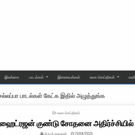
இலங்கை
பாடல்கள்
இணையங்கள்
உலக செய்திகள்
கவ
்லப்பா பாடல்கள் கேட்க இதில் அழுத்துங்க
POSTED IN
உலக செய்திகள்
 ஹைட்ரஜன் குண்டு சோதனை அதிர்ச்சியில் 
AUTHOR:
PUBLISHED DATE:
நிருபர் காவலன்
21/04/2025