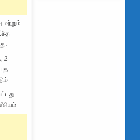
 மற்றும்
இந்த
து.
, 2
யுத
ும்
ட்டது.
ீசியம்