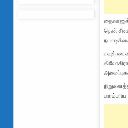
தைவானுக்க
தென் சீனா
நடவடிக்கை
சவுத் சைன
கிலோகிராம
அமைப்புகள
நிறுவனத்த
பாரம்பரி