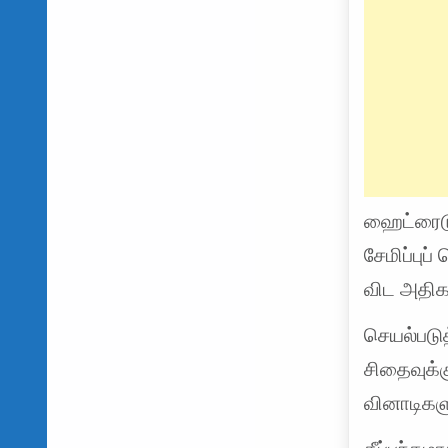
ஹைட்ரைடு
சேமிப்புப
விட அதிக
செயல்படு
சிதைவுக்
வினாடிகளு