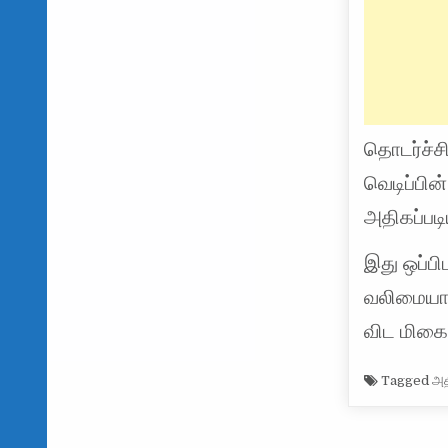
தொடர்ச்ச
வெடிப்பின
அதிகப்பட
இது ஒப்ப
வலிமையா
விட மிக
Tagged
அத