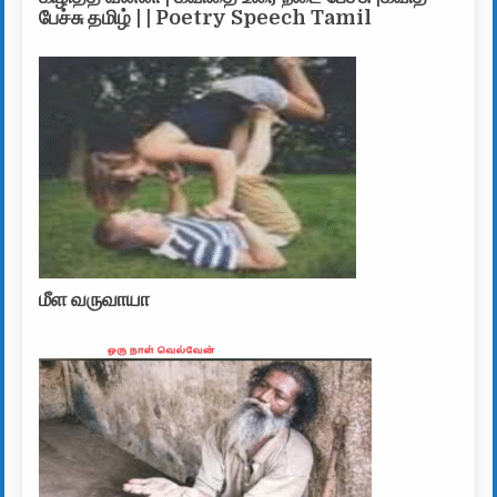
பேச்சு தமிழ் | | Poetry Speech Tamil
மீள வருவாயா