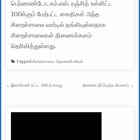
பெர்னாண்டோ, எம்.எஸ். ரஞ்சித் உள்ளிட்ட
100க்கும் மேற்பட்ட கைதிகள் அந்த
சிறைச்சாலை வார்டில் தங்கியுள்ளதாக
சிறைச்சாலைகள் திணைக்களம்
தெரிவித்துள்ளது.
Tagged
சிறைச்சாலை
,
தொலைபேசிகள்
Post navigation
← இளம்பெண் உட்பட 21பேர் கைது
திடீரென தீப்பிடித்த விமானம் →