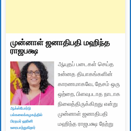
முன்னாள் ஜனாதிபதி மஹிந்த
ராஜபக்ஷ
ஆயுதப் படைகள் செய்த
உன்னத தியாகங்களின்
காரணமாகவே, தேசம் ஒரு
ஒற்றை, பிளவுபடாத நாடாக
நிலைத்திருக்கிறது என்று
ஆக்ஸ்போர்டு
முன்னாள் ஜனாதிபதி
பல்கலைக்கழகத்தில்
பிரதமர் ஹரினி
மஹிந்த ராஜபக்ஷ நேற்று
உரையாற்றுகிறார்