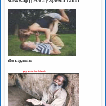
பேச்சு தமிழ் | | Poetry Speech Tamil
மீள வருவாயா