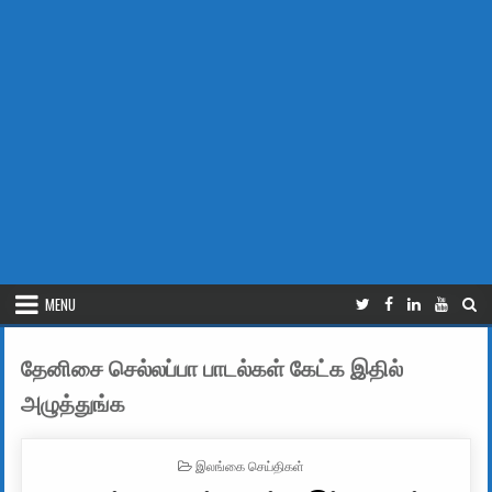
MENU
தேனிசை செல்லப்பா பாடல்கள் கேட்க இதில்
அழுத்துங்க
POSTED IN
இலங்கை செய்திகள்