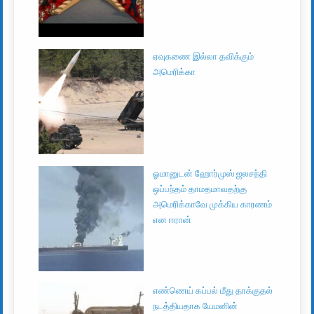
ஏவுகணை இல்லா தவிக்கும்
அமெரிக்கா
ஓமானுடன் ஹோர்முஸ் ஜலசந்தி
ஒப்பந்தம் தாமதமாவதற்கு
அமெரிக்காவே முக்கிய காரணம்
என ஈரான்
எண்ணெய் கப்பல் மீது தாக்குதல்
நடத்தியதாக யேமனின்