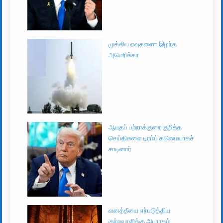
முக்கிய ஏவுகணை இழந்த
அமெரிக்கா
ஆயுதப் பற்றாக்குறை குறித்த
செய்திகளை டிரம்ப் கடுமையாகச்
சாடினார்
வனத்தீயை ஏற்படுத்திய
குற்றவாளிக்கு அபராதம்