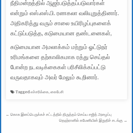
நீதிமன்றத்தில் ஆஜர்படுத்தப்படுவார்கள்
என்றும் எஸ்.எஸ்.பி. ரணகலா வலியுறுத்தினார்.
அதிகரித்து வரும் சாலை உயிரிழப்புகளைக்
கட்டுப்படுத்த, கடுமையான தண்டனைகள்,
கடுமையான அமலாக்கம் மற்றும் ஓட்டுநர்
உரிமங்களை தற்காலிகமாக ரத்து செய்தல்
போன்ற நடவடிக்கைகள் பரிசீலிக்கப்பட்டு
வருவதாகவும் அவர் மேலும் கூறினார்.
Tagged
எச்சரிக்கை
,
கைபேசி
Post navigation
← கொசு இனப்பெருக்கச் சட்டத்தில் திருத்தம் செய்ய சஜித் அழைப்பு
தெஹ்ரானில் கமேனியின் இறுதிச் சடங்கு →