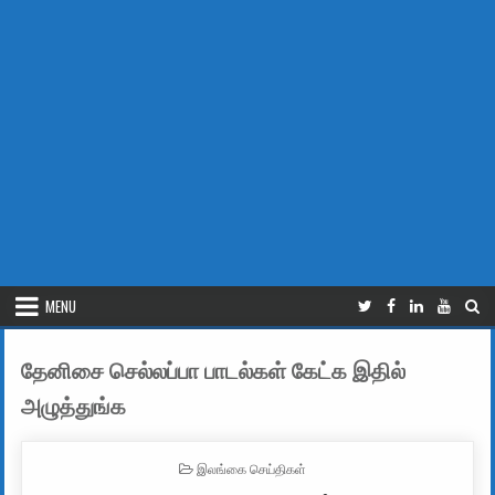
MENU
தேனிசை செல்லப்பா பாடல்கள் கேட்க இதில்
அழுத்துங்க
POSTED IN
இலங்கை செய்திகள்