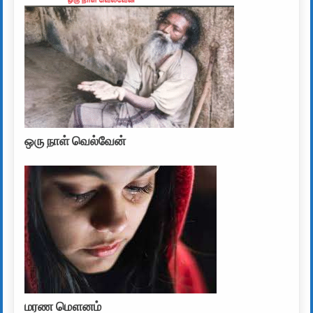
ஒரு நாள் வெல்வேன்
மரண மௌனம்