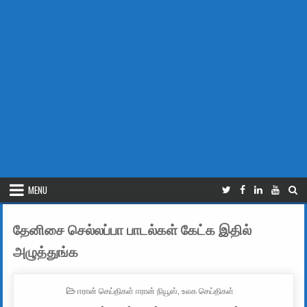
MENU
தேனிசை செல்லப்பா பாடல்கள் கேட்க இதில்
அழுத்துங்க
POSTED IN
ஈரான் செய்திகள் ஈரான் நியூஸ்
,
உலக செய்திகள்