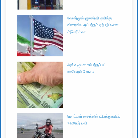
ஹோர்முஸ் ஜலசந்தி குறித்து
விரைவில் ஒப்பந்தம் ஏற்படும் என
அமெரிக்கா
அஸ்வசூமா சம்பந்தப்பட்ட
மாபெரும் மோசடி
மோட்டார் சைக்கிள் விபத்துகளில்
749பேர் பலி