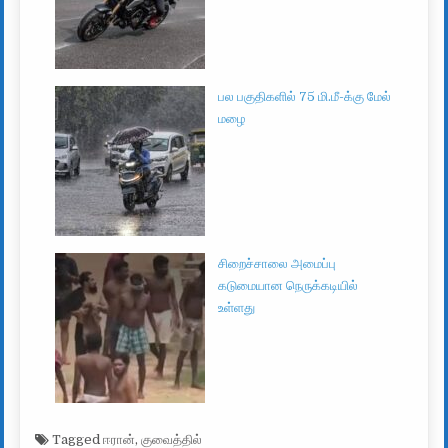
பல பகுதிகளில் 75 மி.மீ-க்கு மேல்
மழை
சிறைச்சாலை அமைப்பு
கடுமையான நெருக்கடியில்
உள்ளது
Tagged
ஈரான்
,
குவைத்தில்