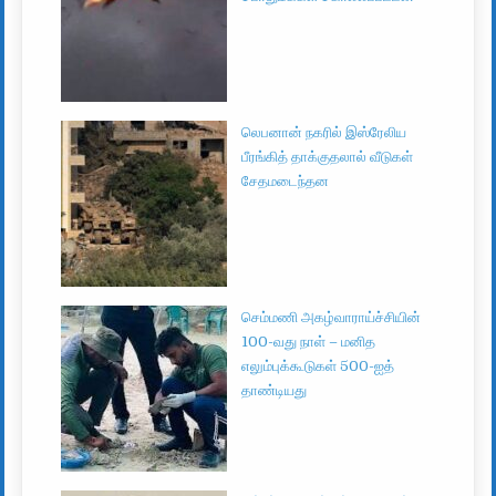
லெபனான் நகரில் இஸ்ரேலிய
பீரங்கித் தாக்குதலால் வீடுகள்
சேதமடைந்தன
செம்மணி அகழ்வாராய்ச்சியின்
100-வது நாள் – மனித
எலும்புக்கூடுகள் 500-ஐத்
தாண்டியது