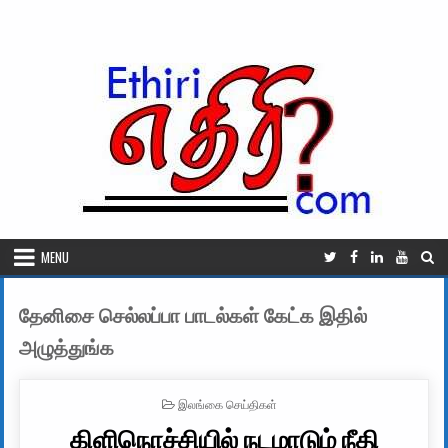
Skip to content
MENU
தேனிசை செல்லப்பா பாடல்கள் கேட்க இதில்
அழுத்துங்க
POSTED IN
இலங்கை செய்திகள்
கிளிநொச்சியில் நடமாடும் நீதி