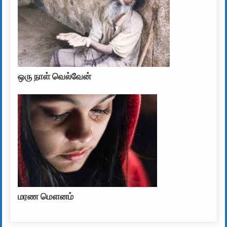
ஒரு நாள் வெல்வேன்
மரண மௌனம்