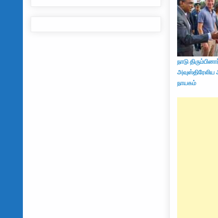
நாடு திரும்பினார
அவுஸ்திரேலிய 
நாயகம்