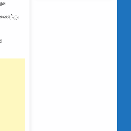
துவ
இணைந்து
ு