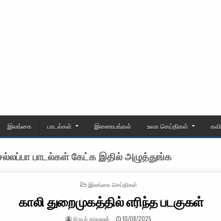
இலங்கை
பாடல்கள்
இணையங்கள்
உலக செய்திகள்
கவ
்லப்பா பாடல்கள் கேட்க இதில் அழுத்துங்க
POSTED IN
இலங்கை செய்திகள்
காலி துறைமுகத்தில் எரிந்த படகுகள்
AUTHOR:
PUBLISHED DATE:
நிருபர் காவலன்
10/08/2025