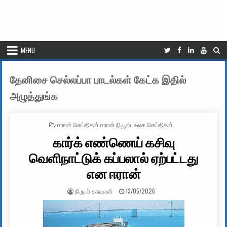
MENU
தேனிசை செல்லப்பா பாடல்கள் கேட்க இதில்
அழுத்துங்க
POSTED IN
ஈரான் செய்திகள் ஈரான் நியூஸ்
,
உலக செய்திகள்
கார்க் எண்ணெய் கசிவு
வெளிநாட்டுக் கப்பலால் ஏற்பட்டது
என ஈரான்
AUTHOR:
PUBLISHED DATE:
நிருபர் காவலன்
13/05/2026