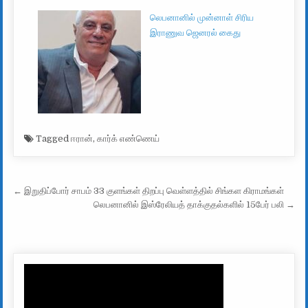
லெபனானில் முன்னாள் சிரிய
இராணுவ ஜெனரல் கைது
Tagged
ஈரான்
,
கார்க் எண்ணெய்
Post navigation
← இறுதிப்போர் சாபம் 33 குளங்கள் திறப்பு வெள்ளத்தில் சிங்கள கிராமங்கள்
லெபனானில் இஸ்ரேலியத் தாக்குதல்களில் 15பேர் பலி →