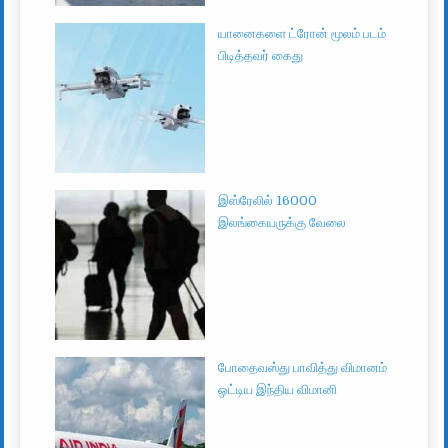
யானைகளை ட்ரோன் மூலம் படம்
பிடித்தவர் கைது
இஸ்ரேலில் 16000
இலங்கையருக்கு வேலை
போதைவஸ்து பாவித்து விமானம்
ஒட்டிய இந்திய விமானி