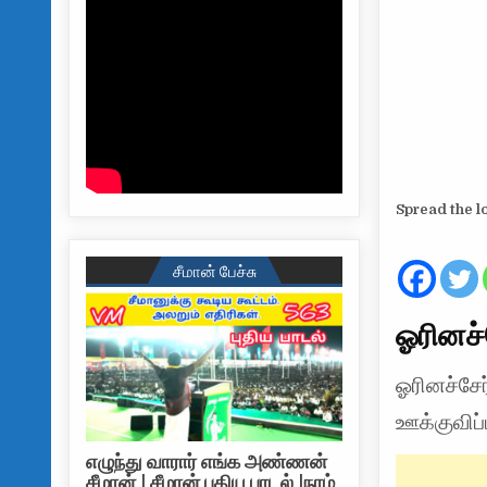
Spread the l
சீமான் பேச்சு
ஓரினச்
ஓரினச்சேர
ஊக்குவிப
எழுந்து வாரார் எங்க அண்ணன்
சீமான் | சீமான் புதிய பாடல் |நாம்