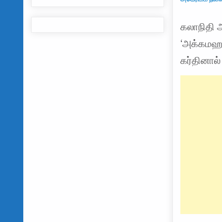
கலாநிதி அ
‘அக்கமஹா
கர்தினால்