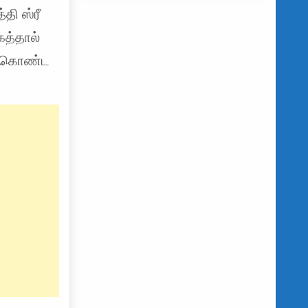
தி ஸ்ரீ
கத்தால்
து கொண்ட