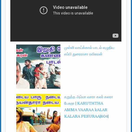
முள்ளி வாய்க்கால் பாடல் எழுதிய
எம்பி துரைராசா ரவிகரன்
கறுத்த அம்மா வாரா கலர் கலரா
பேசுறா | KARUTHTHA
AMMA VAARAA kALAR
KALARA PESURAA|604|