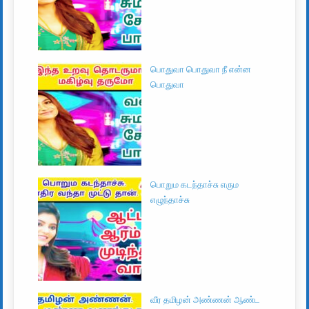
பொதுவா பொதுவா நீ என்ன
பொதுவா
பொறும கடந்தாச்சு எரும
எழுந்தாச்சு
வீர தமிழன் அண்ணன் ஆண்ட