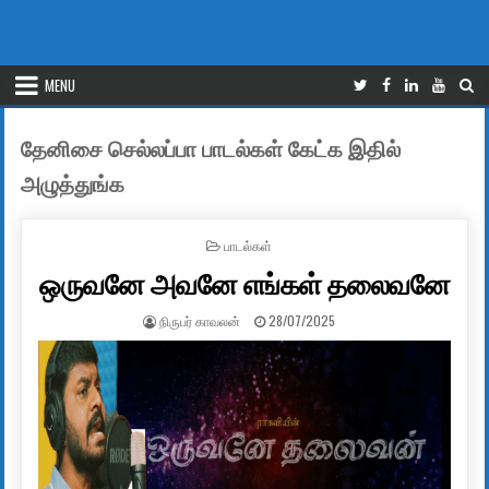
MENU
தேனிசை செல்லப்பா பாடல்கள் கேட்க இதில்
அழுத்துங்க
POSTED IN
பாடல்கள்
ஒருவனே அவனே எங்கள் தலைவனே
AUTHOR:
PUBLISHED DATE:
நிருபர் காவலன்
28/07/2025