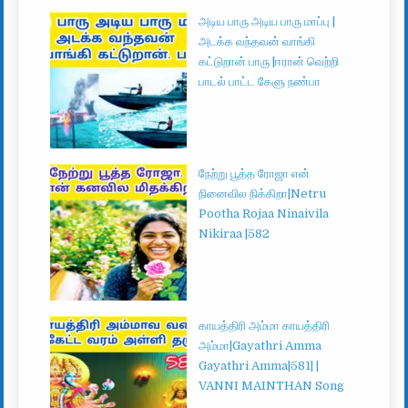
அடிய பாரு அடிய பாரு மாப்பு |
அடக்க வந்தவன் வாங்கி
கட்டுறான் பாரு |ஈரான் வெற்றி
பாடல் பாட்ட கேளு நண்பா
நேற்று பூத்த ரோஜா என்
நினைவில நிக்கிறா|Netru
Pootha Rojaa Ninaivila
Nikiraa |582
காயத்திரி அம்மா காயத்திரி
அம்மா|Gayathri Amma
Gayathri Amma|581| |
VANNI MAINTHAN Song