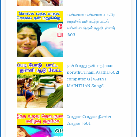
கண்ணால கண்ணால பாக்கிற
காதலின் வலி சுமந்த பாடல்
வன்னி மைந்தன் எழுதியுள்ளார்
|603
நான் போறது தனி பாத |naan
porathu Thani Paatha |602|
computer G | VANNI
MAINTHAN SongS
பொதுவா பொதுவா நீ என்ன
பொதுவா |601