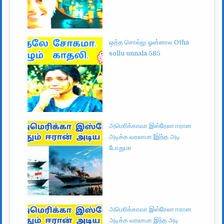
ஒத்த சொல்லு ஓன்னால Otha
sollu unnala 585
அமெரிக்காவா இஸ்ரேலா ஈரான
அடிக்க வரலாமா |இந்த அடி
போதுமா
அமெரிக்காவா இஸ்ரேலா ஈரான
அடிக்க வரலாமா இந்த அடி