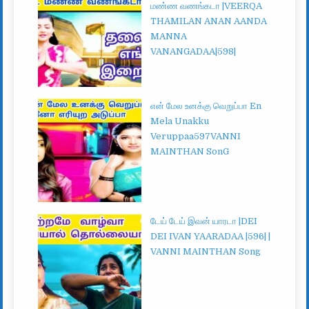
மண்ண வணங்கடா |VEERQA
THAMILAN ANAN AANDA
MANNA
VANANGADAA|598|
என் மேல உனக்கு வெறுப்பா En
Mela Unakku
Veruppaa597VANNI
MAINTHAN SonG
டேய் டேய் இவன் யாரடா |DEI
DEI IVAN YAARADAA |596| |
VANNI MAINTHAN Song