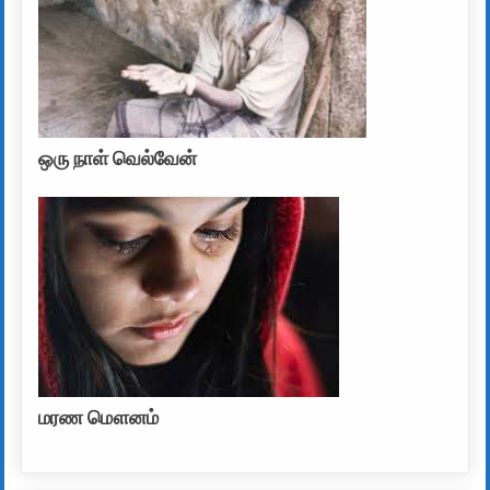
ஒரு நாள் வெல்வேன்
மரண மௌனம்