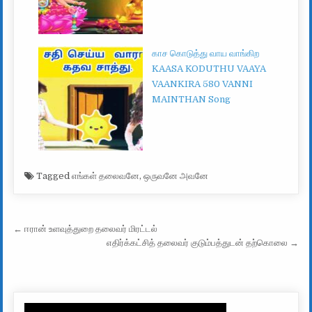
காச கொடுத்து வாய வாங்கிற
KAASA KODUTHU VAAYA
VAANKIRA 580 VANNI
MAINTHAN Song
Tagged
எங்கள் தலைவனே
,
ஒருவனே அவனே
Post navigation
← ஈரான் உளவுத்துறை தலைவர் மிரட்டல்
எதிர்க்கட்சித் தலைவர் குடும்பத்துடன் தற்கொலை →