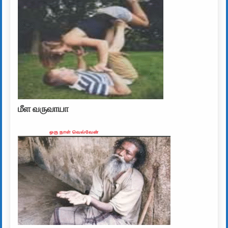
மீள வருவாயா