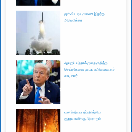
முக்கிய ஏவுகணை இழந்த
அமெரிக்கா
ஆயுதப் பற்றாக்குறை குறித்த
செய்திகளை டிரம்ப் கடுமையாகச்
சாடினார்
வனத்தீயை ஏற்படுத்திய
குற்றவாளிக்கு அபராதம்