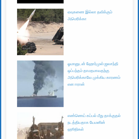
ஏவுகணை இல்லா தவிக்கும்
அமெரிக்கா
ஓமானுடன் ஹோர்முஸ் ஜலசந்தி
ஒப்பந்தம் தாமதமாவதற்கு
அமெரிக்காவே முக்கிய காரணம்
என ஈரான்
எண்ணெய் கப்பல் மீது தாக்குதல்
நடத்தியதாக யேமனின்
ஹூதிகள்