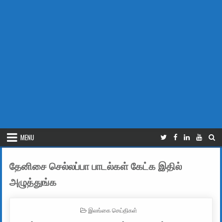
MENU
தேனிசை செல்லப்பா பாடல்கள் கேட்க இதில்
அழுத்துங்க
POSTED IN
இலங்கை செய்திகள்