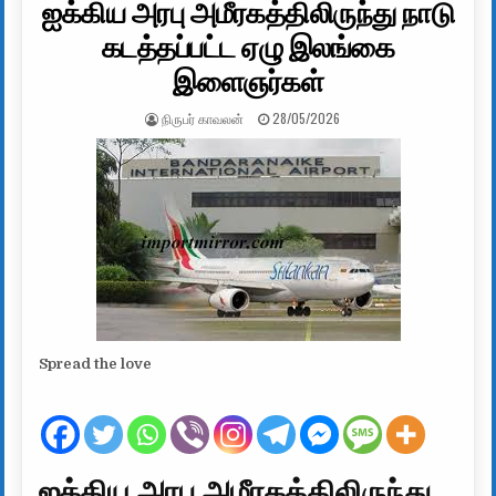
ஐக்கிய அரபு அமீரகத்திலிருந்து நாடு
கடத்தப்பட்ட ஏழு இலங்கை
இளைஞர்கள்
AUTHOR:
PUBLISHED DATE:
நிருபர் காவலன்
28/05/2026
Spread the love
ஐக்கிய அரபு அமீரகத்திலிருந்து