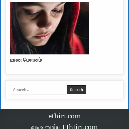
மரண மௌனம்
Search for:
ethiri.com
வடிவமைப்பு Ethtiri.com