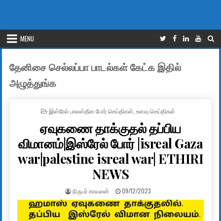
MENU
தேனிசை செல்லப்பா பாடல்கள் கேட்க இதில்
அழுத்துங்க
POSTED IN
இஸ்ரேல் பாலஸ்தீன போர் செய்திகள்
,
உளவு செய்திகள்
ஏவுகணை தாக்குதல் தப்பிய
விமானம்|இஸ்ரேல் போர் |isreal Gaza
war|palestine isreal war| ETHIRI
NEWS
AUTHOR:
PUBLISHED DATE:
நிருபர் காவலன்
09/12/2023