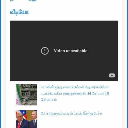
வீடியோ
ஈரானின் ஐந்து மாகாணங்கள் மீது அமெரிக்கா
நடத்திய புதிய தாக்குதல்களில் 14 பேர் பலி 78
பேர் காயம்
போர் நிறுத்தம் புட்டின் ட்ரம்ப் இன்று பேச்சு