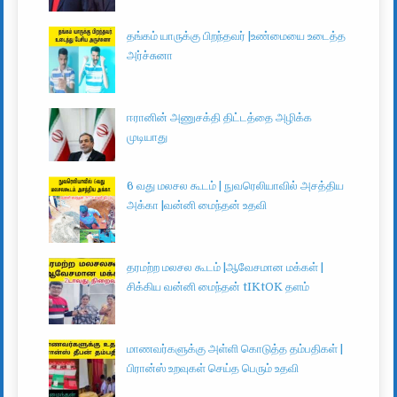
தங்கம் யாருக்கு பிறந்தவர் |உண்மையை உடைத்த
அர்ச்சுனா
ஈரானின் அணுசக்தி திட்டத்தை அழிக்க
முடியாது
6 வது மலசல கூடம் | நுவரெலியாவில் அசத்திய
அக்கா |வன்னி மைந்தன் உதவி
தரமற்ற மலசல கூடம் |ஆவேசமான மக்கள் |
சிக்கிய வன்னி மைந்தன் tIKtOK தளம்
மாணவர்களுக்கு அள்ளி கொடுத்த தம்பதிகள் |
பிரான்ஸ் உறவுகள் செய்த பெரும் உதவி