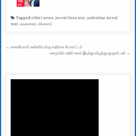
Tagged
ethiri news
,
isreal Gaza war
,
palestine isreal
war
,
ஏவுகணை
,
விமானம்
Post navigation
← கரையோரச் சுவீகரிப்புக்கு எதிராக போராட்டம்
மழையில் மதில் சுவர் இடிந்து விழுந்து ஒருவர் பலி →