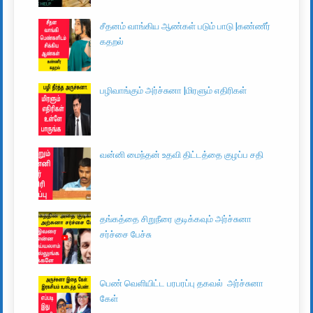
சீதனம் வாங்கிய ஆண்கள் படும் பாடு |கண்ணீர்
கதறல்
பழிவாங்கும் அர்ச்சுனா |மிரளும் எதிரிகள்
வன்னி மைந்தன் உதவி திட்டத்தை குழப்ப சதி
தங்கத்தை சிறுநீரை குடிக்கவும் அர்ச்சுனா
சர்ச்சை பேச்சு
பெண் வெளியிட்ட பரபரப்பு தகவல் அர்ச்சுனா
கேள்