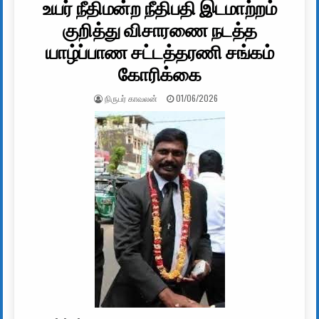
உயர் நீதிமன்ற நீதிபதி இடமாற்றம்
குறித்து விசாரணை நடத்த
யாழ்ப்பாண சட்டத்தரணி சங்கம்
கோரிக்கை
AUTHOR:
PUBLISHED DATE:
நிருபர் காவலன்
01/06/2026