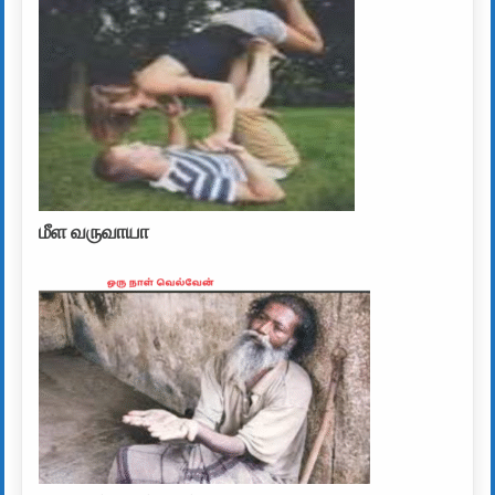
மீள வருவாயா