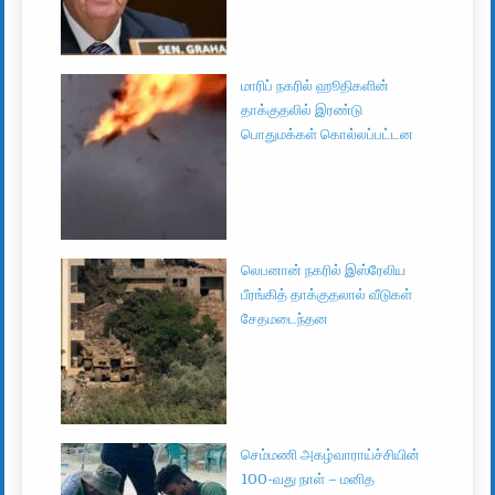
மாரிப் நகரில் ஹூதிகளின்
தாக்குதலில் இரண்டு
பொதுமக்கள் கொல்லப்பட்டன
லெபனான் நகரில் இஸ்ரேலிய
பீரங்கித் தாக்குதலால் வீடுகள்
சேதமடைந்தன
செம்மணி அகழ்வாராய்ச்சியின்
100-வது நாள் – மனித