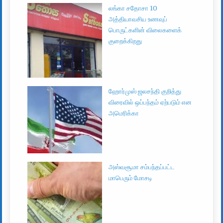
லங்கா சதோசா 10
அத்தியாவசிய உணவுப்
பொருட்களின் விலைகளைக்
குறைக்கிறது
ஹோர்முஸ் ஜலசந்தி குறித்து
விரைவில் ஒப்பந்தம் ஏற்படும் என
அமெரிக்கா
அஸ்வசூமா சம்பந்தப்பட்ட
மாபெரும் மோசடி