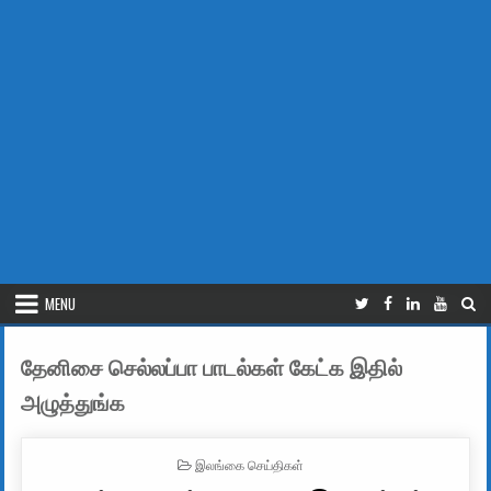
MENU
தேனிசை செல்லப்பா பாடல்கள் கேட்க இதில்
அழுத்துங்க
POSTED IN
இலங்கை செய்திகள்