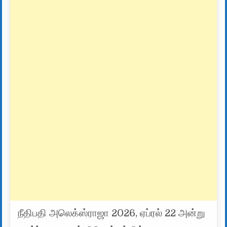
நீதிபதி அலெக்ஸ்ராஜா 2026, ஏப்ரல் 22 அன்று