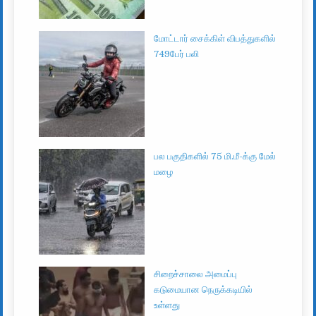
மோட்டார் சைக்கிள் விபத்துகளில்
749பேர் பலி
பல பகுதிகளில் 75 மி.மீ-க்கு மேல்
மழை
சிறைச்சாலை அமைப்பு
கடுமையான நெருக்கடியில்
உள்ளது