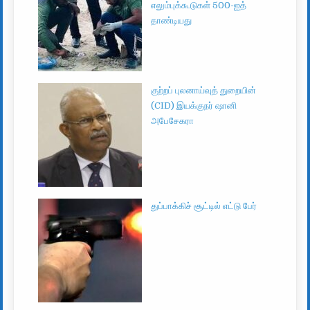
எலும்புக்கூடுகள் 500-ஐத்
தாண்டியது
குற்றப் புலனாய்வுத் துறையின்
(CID) இயக்குநர் ஷானி
அபேசேகரா
துப்பாக்கிச் சூட்டில் எட்டு பேர்