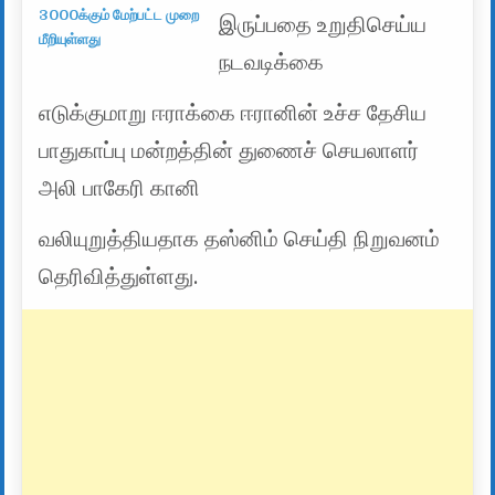
3000க்கும் மேற்பட்ட முறை
இருப்பதை உறுதிசெய்ய
மீறியுள்ளது
நடவடிக்கை
எடுக்குமாறு ஈராக்கை ஈரானின் உச்ச தேசிய
பாதுகாப்பு மன்றத்தின் துணைச் செயலாளர்
அலி பாகேரி கானி
வலியுறுத்தியதாக தஸ்னிம் செய்தி நிறுவனம்
தெரிவித்துள்ளது.