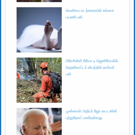
வெலிகம கடற்கரையில் உல்லாச
பயணி பலி
பிரேசிலின் ரியோ டி ஜெனிரோவில்
ஹெலிகாப்டர் விபத்தில் நால்வர்
பலி
முன்னாள் அதிபர் ஜோ பைடனின்
புற்றுநோய் பரவியுள்ளது