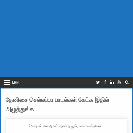
MENU
தேனிசை செல்லப்பா பாடல்கள் கேட்க இதில்
அழுத்துங்க
POSTED IN
ஈரான் செய்திகள் ஈரான் நியூஸ்
,
உலக செய்திகள்