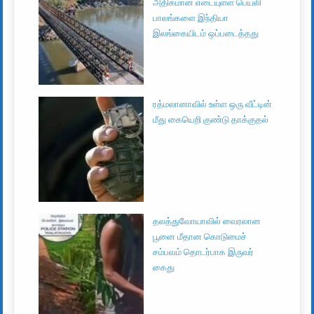
அதிகமான எடையுள்ள பெய்லி
பாலங்களை இந்தியா
இலங்கையிடம் ஒப்படைத்தது
ரத்மலானாவில் உள்ள ஒரு வீட்டின்
மீது கையெறி குண்டு தாக்குதல்
தலத்துவோயாவில் வைரலான
பூனை மீதான கொடுமைச்
சம்பவம் தொடர்பாக இருவர்
கைது