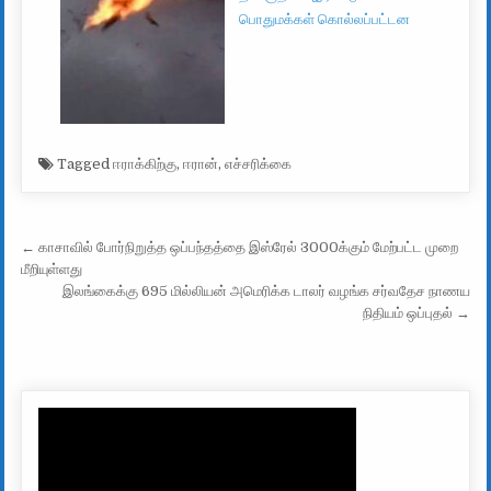
பொதுமக்கள் கொல்லப்பட்டன
Tagged
ஈராக்கிற்கு
,
ஈரான்
,
எச்சரிக்கை
Post navigation
← காசாவில் போர்நிறுத்த ஒப்பந்தத்தை இஸ்ரேல் 3000க்கும் மேற்பட்ட முறை
மீறியுள்ளது
இலங்கைக்கு 695 மில்லியன் அமெரிக்க டாலர் வழங்க சர்வதேச நாணய
நிதியம் ஒப்புதல் →