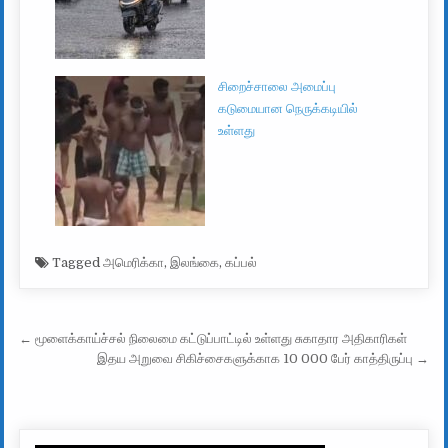
சிறைச்சாலை அமைப்பு
கடுமையான நெருக்கடியில்
உள்ளது
Tagged
அமெரிக்கா
,
இலங்கை
,
கப்பல்
Post navigation
← மூளைக்காய்ச்சல் நிலைமை கட்டுப்பாட்டில் உள்ளது சுகாதார அதிகாரிகள்
இதய அறுவை சிகிச்சைகளுக்காக 10 000 பேர் காத்திருப்பு →