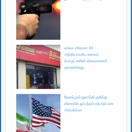
லங்கா சதோசா 10
அத்தியாவசிய உணவுப்
பொருட்களின் விலைகளைக்
குறைக்கிறது
ஹோர்முஸ் ஜலசந்தி குறித்து
விரைவில் ஒப்பந்தம் ஏற்படும் என
அமெரிக்கா