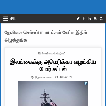
MENU
தேனிசை செல்லப்பா பாடல்கள் கேட்க இதில்
அழுத்துங்க
POSTED IN
இலங்கை செய்திகள்
இலங்கைக்கு அமெரிக்கா வழங்கிய
போர் கப்பல்
AUTHOR:
PUBLISHED DATE:
நிருபர் காவலன்
14/05/2026