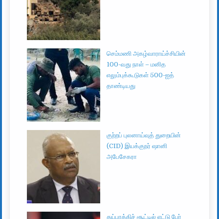
செம்மணி அகழ்வாராய்ச்சியின்
100-வது நாள் – மனித
எலும்புக்கூடுகள் 500-ஐத்
தாண்டியது
குற்றப் புலனாய்வுத் துறையின்
(CID) இயக்குநர் ஷானி
அபேசேகரா
துப்பாக்கிச் சூட்டில் எட்டு பேர்