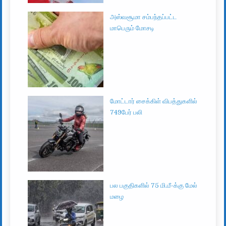
அஸ்வசூமா சம்பந்தப்பட்ட
மாபெரும் மோசடி
மோட்டார் சைக்கிள் விபத்துகளில்
749பேர் பலி
பல பகுதிகளில் 75 மி.மீ-க்கு மேல்
மழை